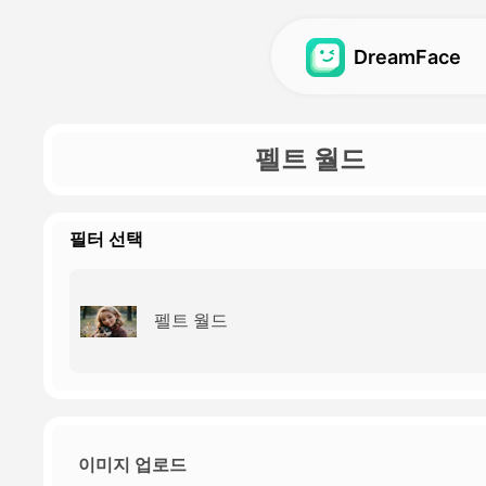
DreamFace
아바타 영상
아바타 영상
펠트 월드
비디오 립싱크
아바타 영상
Hot
Hot
사진 입술 동기화
베이비 팟캐스트
Ne
N
필터 선택
펫 립싱크
AI걸 제너레이터
Ho
드림 아바타 2.0
AI 인플루언서 생성
New
펠트 월드
드림 아바타 3.0
뉴스 영상
이미지 업로드