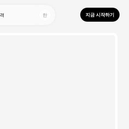
지금 시작하기
격
한
다른 도구
다른 도구
AI 영상 번역
보이스 스튜디오
Hot
Hot
드림 아바타 2.0
얼굴 바꾸기
New
보이스 클론
비디오 번역기
New
Video Enhancer
AI 사운드
AI 스피커 체인저
평생 비디오
New