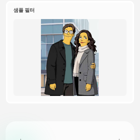
샘플 필터
가격
API