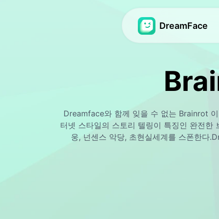
DreamFace
아바타 영상
아바타 영상
Brai
비디오 립싱크
아바타 영상
Hot
Hot
사진 입술 동기화
베이비 팟캐스트
Ne
N
Dreamface와 함께 잊을 수 없는 Brain
펫 립싱크
AI걸 제너레이터
Ho
터넷 스타일의 스토리 텔링이 특징인 완전한 
웅, 넌센스 악당, 초현실세계를 스폰한다.Dream
드림 아바타 2.0
AI 인플루언서 생성
New
드림 아바타 3.0
뉴스 영상