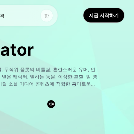
지금 시작하기
격
한
다른 도구
다른 도구
rator
AI 영상 번역
보이스 스튜디오
Hot
Hot
드림 아바타 2.0
얼굴 바꾸기
New
생물, 무작위 플롯의 비틀림, 혼란스러운 유머, 인
보이스 클론
비디오 번역기
New
 캐릭터, 말하는 동물, 이상한 혼혈, 밈 영
ts 및 바이럴 소셜 미디어 콘텐츠에 적합한 흥미로운
Video Enhancer
AI 사운드
AI 스피커 체인저
평생 비디오
New