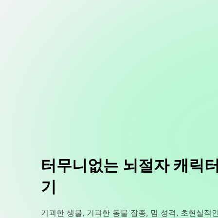
터무니없는 뇌절자 캐릭터
기
기괴한 생물, 기괴한 동물 잡종, 밈 성격, 초현실적인