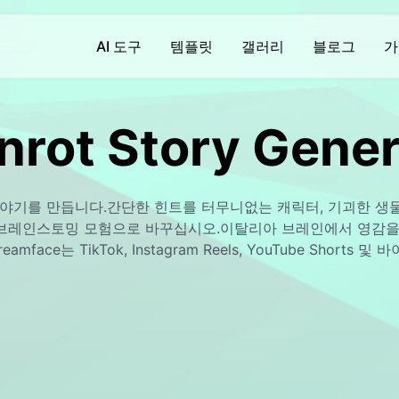
AI 도구
템플릿
갤러리
블로그
가
AI 영상
AI 영상
AI 사진
AI 사진
nrot Story Gene
AI 영상 생성기
몸의 진동
텍스트에서 이미지로
텍스트에서 이미지로
Hot
Hot
Hot
Hot
영상에서 영상으로
AI 키스
배경 제거제
AI 필터
w
ew
Hot
New
rot 이야기를 만듭니다.간단한 힌트를 터무니없는 캐릭터, 기괴한 
텍스트를 비디오로 변환
AI 포옹
지브리 알 제네레이터
배경 제거제
t
New
브레인스토밍 모험으로 바꾸십시오.이탈리아 브레인에서 영감을 받은
face는 TikTok, Instagram Reels, YouTube Shor
기
비디오 향상
AI 근육 생성기
액션 맵 생성기
포토 인핸서
New
New
Brainrot 스토리 비디오로 아이디어를 자동으로 변환합니다.
워터마크 제거
AI 스마일
라브인형 AI
AI 이미지 검출기
New
New