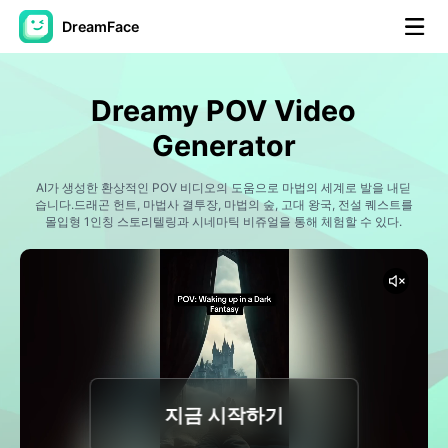
DreamFace
AI 도구
Dreamy POV Video
아바타 영상
▼
Generator
AI 영상
AI가 생성한 환상적인 POV 비디오의 도움으로 마법의 세계로 발을 내딛
▼
습니다.드래곤 헌트, 마법사 결투장, 마법의 숲, 고대 왕국, 전설 퀘스트를
몰입형 1인칭 스토리텔링과 시네마틱 비쥬얼을 통해 체험할 수 있다.
AI 사진
▼
다른 도구
▼
모든 도구 보기
지금 시작하기
템플릿