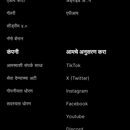
एआय फोटो
अँड्रॉइड अॅप
गॅलरी
एपीआय
सीड्रीम ४.०
नॅनो बॅनान
कंपनी
आमचे अनुसरण करा
आमच्याशी संपर्क साधा
TikTok
सेवा देण्याच्या अटी
X (Twitter)
गोपनीयता धोरण
Instagram
सदस्यता धोरण
Facebook
Youtube
Discord