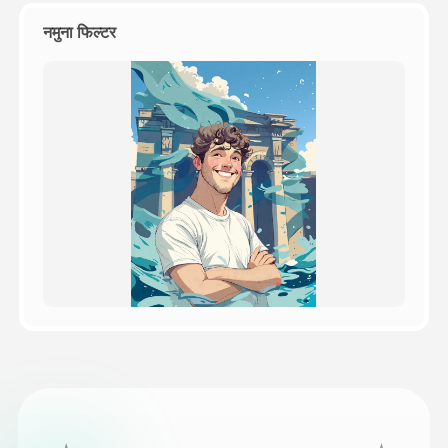
नमुना फिल्टर
किंमत
API