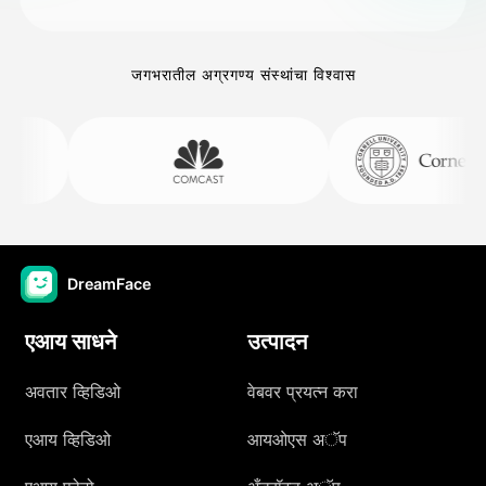
जगभरातील अग्रगण्य संस्थांचा विश्वास
DreamFace
एआय साधने
उत्पादन
अवतार व्हिडिओ
वेबवर प्रयत्न करा
एआय व्हिडिओ
आयओएस अॅप