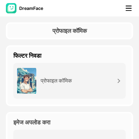
DreamFace
कृत्रिम बुद्धिमत्ता साधने
प्रोफाइल कॉमिक
अवतार व्हिडिओ
▼
फिल्टर निवडा
एआय व्हिडिओ
▼
एआय फोटो
▼
प्रोफाइल कॉमिक
इतर साधने
▼
सर्व साधने पहा
इमेज अपलोड करा
टेम्पलेट्स