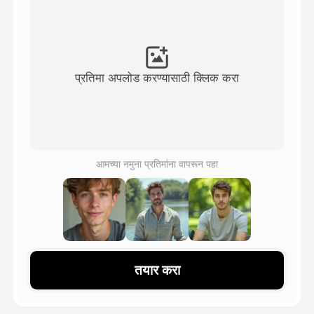
अवतार व्हिडिओ
▼
एआय व्हिडिओ
▼
प्रतिमा अपलोड करण्यासाठी क्लिक करा
एआय फोटो
▼
इतर साधने
▼
आमच्या नमुना प्रतिमांना वापरून पहा
सर्व टेम्पलेट्स पहा
गॅलरी
तयार करा
ब्लॉग