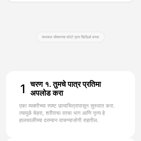
किंमत
मायकल जॅक्सनचा फोटो नृत्य व्हिडिओ बनवा
API
चरण १. तुमचे पात्र प्रतिमा
1
अपलोड करा
एका व्यक्तीच्या स्पष्ट छायाचित्रापासून सुरुवात करा.
त्यामुळे चेहरा, शरीराचा वरचा भाग आणि नृत्य हे
हालचालींच्या दरम्यान वाचण्याजोगी राहतील.