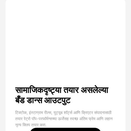
सामाजिकदृष्ट्या तयार असलेल्या
बँड डान्स आउटपुट
टिक्टोक, इंस्टाग्राम रील्स, युट्यूब शॉर्ट्स आणि क्रिएटर संपादनासाठी
तयार रेट्रो पॉप-परफॉर्मन्सच्या ऊर्जेसह स्वच्छ अंतिम फ्रेम आणि लहान
नृत्य क्लिप तयार करा.