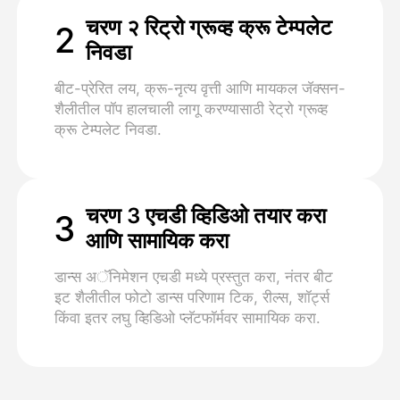
चरण २ रिट्रो ग्रूव्ह क्रू टेम्पलेट
2
निवडा
बीट-प्रेरित लय, क्रू-नृत्य वृत्ती आणि मायकल जॅक्सन-
शैलीतील पॉप हालचाली लागू करण्यासाठी रेट्रो ग्रूव्ह
क्रू टेम्पलेट निवडा.
चरण 3 एचडी व्हिडिओ तयार करा
3
आणि सामायिक करा
डान्स अॅनिमेशन एचडी मध्ये प्रस्तुत करा, नंतर बीट
इट शैलीतील फोटो डान्स परिणाम टिक, रील्स, शॉर्ट्स
किंवा इतर लघु व्हिडिओ प्लॅटफॉर्मवर सामायिक करा.