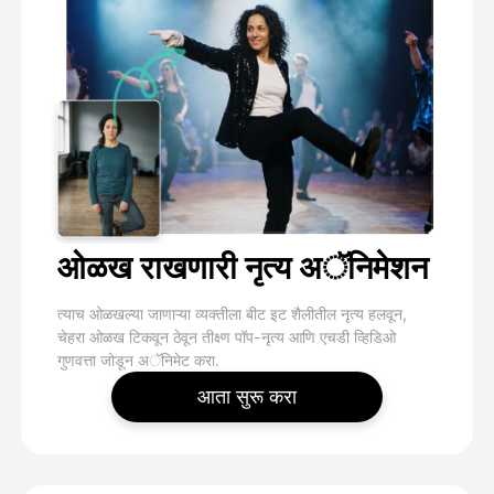
ओळख राखणारी नृत्य अॅनिमेशन
त्याच ओळखल्या जाणाऱ्या व्यक्तीला बीट इट शैलीतील नृत्य हलवून,
चेहरा ओळख टिकवून ठेवून तीक्ष्ण पॉप-नृत्य आणि एचडी व्हिडिओ
गुणवत्ता जोडून अॅनिमेट करा.
आता सुरू करा