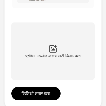
अवतार व्हिडिओ
▼
एआय व्हिडिओ
▼
एआय फोटो
▼
इतर साधने
▼
प्रतिमा अपलोड करण्यासाठी क्लिक करा
सर्व टेम्पलेट्स पहा
गॅलरी
व्हिडिओ तयार करा
ब्लॉग