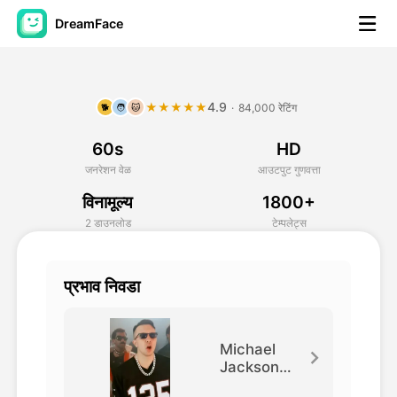
DreamFace
कृत्रिम बुद्धिमत्ता साधने
4.9
★★★★★
·
84,000 रेटिंग
🐕
🧑
🐱
अवतार व्हिडिओ
▼
60s
HD
एआय व्हिडिओ
▼
जनरेशन वेळ
आउटपुट गुणवत्ता
विनामूल्य
1800+
एआय फोटो
▼
2 डाउनलोड
टेम्पलेट्स
इतर साधने
▼
प्रभाव निवडा
सर्व साधने पहा
Michael
Jackson
Dance
टेम्पलेट्स