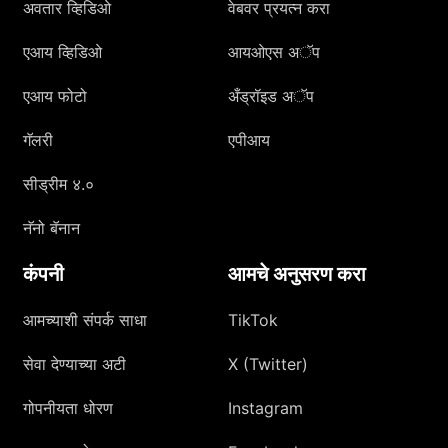
अवतार व्हिडिओ
वेबवर प्रयत्न करा
एआय व्हिडिओ
आयओएस अॅप
एआय फोटो
अँड्रॉइड अॅप
गॅलरी
एपीआय
सीड्रीम ४.०
नॅनो बॅनान
कंपनी
आमचे अनुसरण करा
आमच्याशी संपर्क साधा
TikTok
सेवा देण्याच्या अटी
X (Twitter)
गोपनीयता धोरण
Instagram