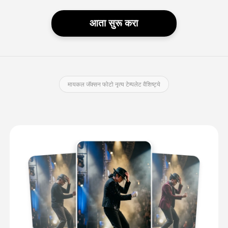
आता सुरू करा
मायकल जॅक्सन फोटो नृत्य टेम्पलेट वैशिष्ट्ये