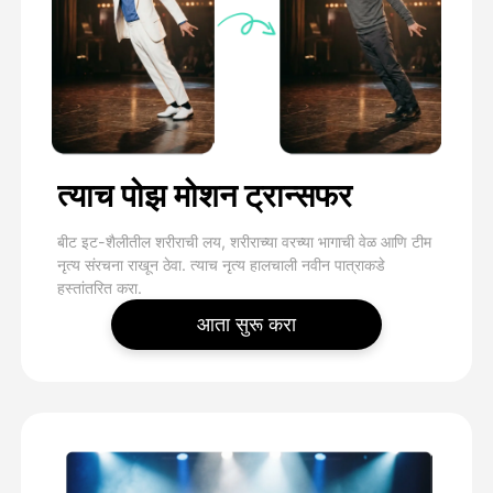
त्याच पोझ मोशन ट्रान्सफर
बीट इट-शैलीतील शरीराची लय, शरीराच्या वरच्या भागाची वेळ आणि टीम
नृत्य संरचना राखून ठेवा. त्याच नृत्य हालचाली नवीन पात्राकडे
हस्तांतरित करा.
आता सुरू करा