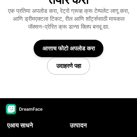
एक प्रतिमा अपलोड करा, रेट्रो ग्रूव्ह क्रू टेम्पलेट लागू करा,
आणि ड्रीमएक्टला टिकट, रील आणि शॉर्ट्ससाठी मायकल
जॅक्सन-प्रेरित क्रू डान्स क्लिप बनवू द्या.
आत्ताच फोटो अपलोड करा
उदाहरणे पहा
DreamFace
एआय साधने
उत्पादन