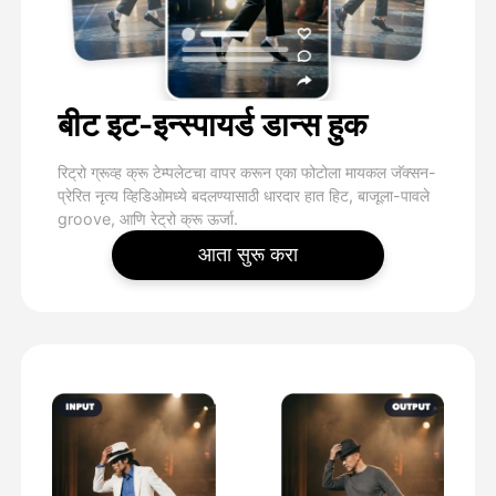
बीट इट-इन्स्पायर्ड डान्स हुक
रिट्रो ग्रूव्ह क्रू टेम्पलेटचा वापर करून एका फोटोला मायकल जॅक्सन-
प्रेरित नृत्य व्हिडिओमध्ये बदलण्यासाठी धारदार हात हिट, बाजूला-पावले
groove, आणि रेट्रो क्रू ऊर्जा.
आता सुरू करा