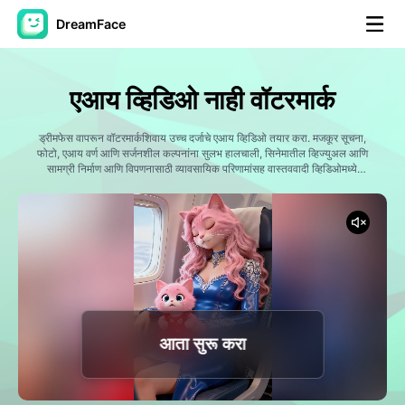
DreamFace
कृत्रिम बुद्धिमत्ता साधने
एआय व्हिडिओ नाही वॉटरमार्क
अवतार व्हिडिओ
▼
ड्रीमफेस वापरून वॉटरमार्कशिवाय उच्च दर्जाचे एआय व्हिडिओ तयार करा. मजकूर सूचना,
फोटो, एआय वर्ण आणि सर्जनशील कल्पनांना सुलभ हालचाली, सिनेमातील व्हिज्युअल आणि
एआय व्हिडिओ
सामग्री निर्माण आणि विपणनासाठी व्यावसायिक परिणामांसह वास्तववादी व्हिडिओमध्ये
▼
रूपांतरित करा.
एआय फोटो
▼
इतर साधने
▼
सर्व साधने पहा
आता सुरू करा
टेम्पलेट्स