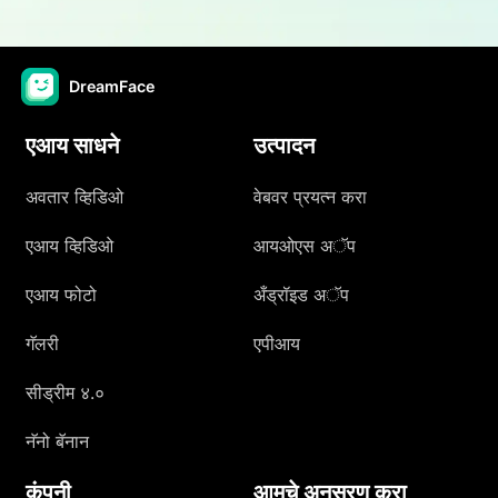
DreamFace
एआय साधने
उत्पादन
अवतार व्हिडिओ
वेबवर प्रयत्न करा
एआय व्हिडिओ
आयओएस अॅप
एआय फोटो
अँड्रॉइड अॅप
गॅलरी
एपीआय
सीड्रीम ४.०
नॅनो बॅनान
कंपनी
आमचे अनुसरण करा