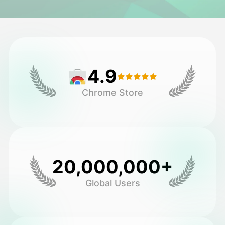
अवतार व्हिडिओ
▼
एआय व्हिडिओ
▼
4.9
एआय फोटो
▼
Chrome Store
इतर साधने
▼
सर्व टेम्पलेट्स पहा
20,000,000+
गॅलरी
Global Users
ब्लॉग