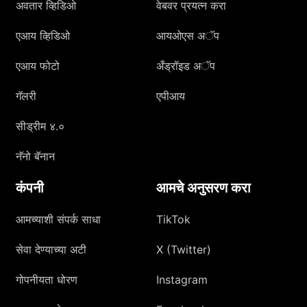
अवतार व्हिडिओ
वेबवर प्रयत्न करा
एआय व्हिडिओ
आयओएस अॅप
एआय फोटो
अँड्रॉइड अॅप
गॅलरी
एपीआय
सीड्रीम ४.०
नॅनो बॅनान
कंपनी
आमचे अनुसरण करा
आमच्याशी संपर्क साधा
TikTok
सेवा देण्याच्या अटी
X (Twitter)
गोपनीयता धोरण
Instagram