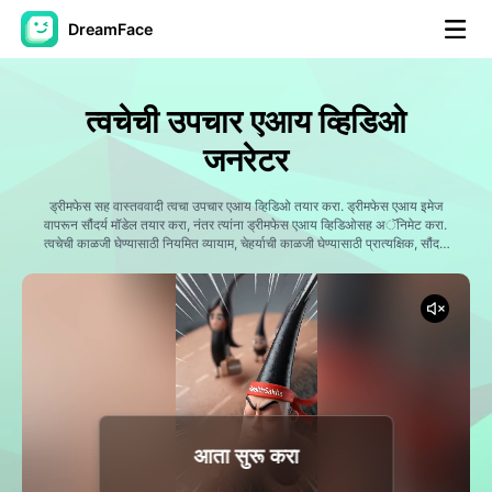
DreamFace
कृत्रिम बुद्धिमत्ता साधने
त्वचेची उपचार एआय व्हिडिओ
अवतार व्हिडिओ
▼
जनरेटर
एआय व्हिडिओ
ड्रीमफेस सह वास्तववादी त्वचा उपचार एआय व्हिडिओ तयार करा. ड्रीमफेस एआय इमेज
▼
वापरून सौंदर्य मॉडेल तयार करा, नंतर त्यांना ड्रीमफेस एआय व्हिडिओसह अॅनिमेट करा.
त्वचेची काळजी घेण्यासाठी नियमित व्यायाम, चेहर्याची काळजी घेण्यासाठी प्रात्यक्षिक, सौंदर्य
परिवर्तन, मुरुमांची उपचार, स्पा अनुभव, त्वचाशास्त्रविषयक सामग्री, उत्पादनांचे प्रदर्शन,
एआय फोटो
▼
स्वतः ची काळजी घेणारे व्हिडिओ आणि व्हायरल त्वचा काळजी सामग्री तयार करा. सौंदर्य
ब्रॅण्ड्स, स्किन केअर प्रभाव, आरोग्य निर्माते, स्पा, क्लिनिक आणि सोशल मीडिया
मार्केटरसाठी योग्य आहे जे चित्रित न करता व्यावसायिक सौंदर्य व्हिडिओ तयार करतात.
इतर साधने
▼
सर्व साधने पहा
आता सुरू करा
टेम्पलेट्स