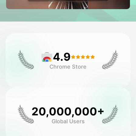
अवतार व्हिडिओ
▼
एआय व्हिडिओ
▼
एआय फोटो
▼
4.9
इतर साधने
▼
Chrome Store
सर्व टेम्पलेट्स पहा
गॅलरी
20,000,000+
Global Users
ब्लॉग