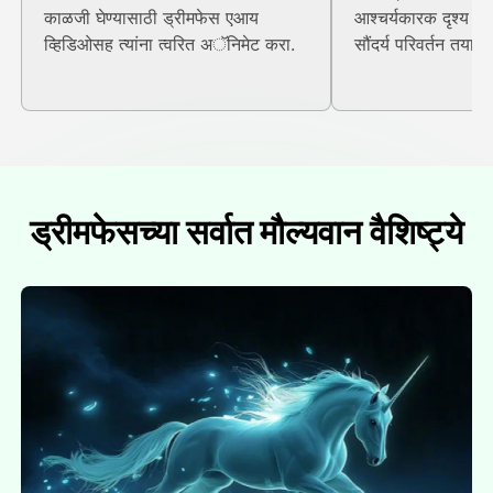
काळजी घेण्यासाठी ड्रीमफेस एआय
आश्चर्यकारक दृश्य गुण
व्हिडिओसह त्यांना त्वरित अॅनिमेट करा.
सौंदर्य परिवर्तन तयार 
ड्रीमफेसच्या सर्वात मौल्यवान वैशिष्ट्ये