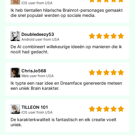
iOS user from USA
Ik heb tientallen hilarische Brainrot-personages gemaakt
die snel populair werden op sociale media.
Doubledeezy53
Android user from USA
De AI combineert willekeurige ideeën op manieren die ik
nooit had gedacht.
ChrisJo568
Web user from USA
Ik typte een raar idee en Dreamface genereerde meteen
een uniek Brain karakter.
TILLEON 101
iOS user from USA
De karakterkwaliteit is fantastisch en elk creatie voelt
uniek.