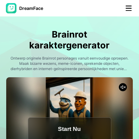
DreamFace
AI-hulpmiddelen
Brainrot
Avatar Video
▼
karaktergenerator
AI Video
Ontwerp originele Brainrot personages vanuit eenvoudige oproepen.
▼
Maak bizarre wezens, meme-iconen, sprekende objecten,
dierhybriden en internet-geïnspireerde persoonlijkheden met unieke
uiterlijk, namen, krachten en achtergrondverhalen.
Foto van AI
▼
Andere instrumenten
▼
Bekijk alle hulpmiddelen
Start Nu
Sjablonen