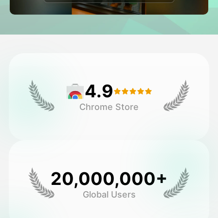
Avatar Video
▼
AI Video
▼
Foto van AI
▼
4.9
Andere instrumenten
▼
Chrome Store
Bekijk alle sjablonen
Galerij
20,000,000+
Global Users
Blog