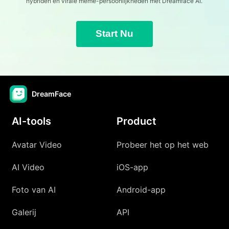
hybriden en virale meme-persoonlijkheden met Dreamface AI.
Start Nu
DreamFace
AI-tools
Product
Avatar Video
Probeer het op het web
AI Video
iOS-app
Foto van AI
Android-app
Galerij
API