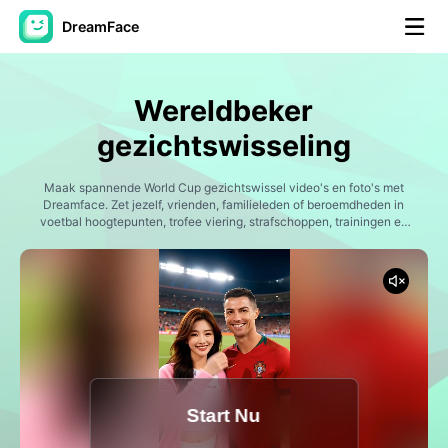
DreamFace
AI-hulpmiddelen
Wereldbeker
Avatar Video
▼
gezichtswisseling
AI Video
Maak spannende World Cup gezichtswissel video's en foto's met
▼
Dreamface. Zet jezelf, vrienden, familieleden of beroemdheden in
voetbal hoogtepunten, trofee viering, strafschoppen, trainingen en
legendarische wedstrijd momenten. Word de held van het grootste
Foto van AI
▼
voetbaltoernooi en genereer deelbare sportinhoud voor TikTok,
Instagram Reels, YouTube Shorts en voetbal fans.
Andere instrumenten
▼
Bekijk alle hulpmiddelen
Start Nu
Sjablonen