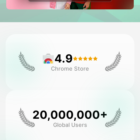
Avatar Video
▼
AI Video
▼
Foto van AI
▼
4.9
Andere instrumenten
▼
Chrome Store
Bekijk alle sjablonen
Galerij
20,000,000+
Global Users
Blog