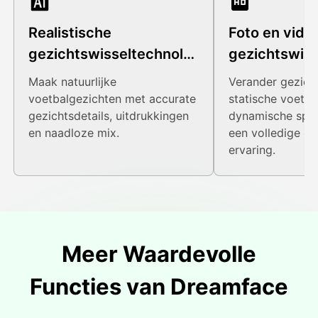
Realistische
Foto en vide
gezichtswisseltechnolo
gezichtswiss
gie
Maak natuurlijke
Verander gezich
voetbalgezichten met accurate
statische voetba
gezichtsdetails, uitdrukkingen
dynamische spor
en naadloze mix.
een volledige cr
ervaring.
Meer Waardevolle
Functies van Dreamface