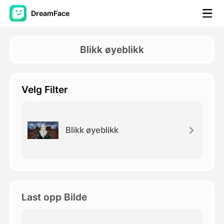
DreamFace
AI-verktøy
Blikk øyeblikk
Avatar Video
▼
Velg Filter
AI Video
▼
Foto
▼
Blikk øyeblikk
Andre verktøy
▼
Se alle verktøy
Last opp Bilde
Maler