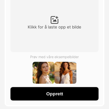
Avatar Video
▼
AI Video
▼
Klikk for å laste opp et bilde
Foto
▼
Andre verktøy
▼
Prøv med våre eksempelbilder
Se alle maler
Galleri
Opprett
Blogg