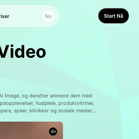
Start Nå
riser
No
ndre verktøy
Andre verktøy
Video
temmestudio
Stemmestudio
Hot
Hot
nsiktsbytte
Videooversettelse
New
ideooversettelse
Ansiktsbytte
New
I-lyd
Videoforsterker
 AI Image, og deretter animere dem med
aopplevelser, hudpleie, produktvitriner,
ivstid-video
AI Stemmeskifter
New
pere, spaer, klinikker og sosiale medier
ten film.