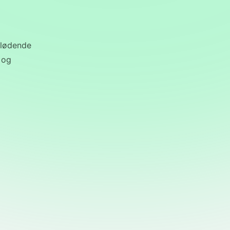
glødende
 og