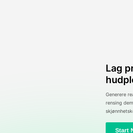
Lag p
hudpl
Generere rea
rensing dem
skjønnhetsk
Start 