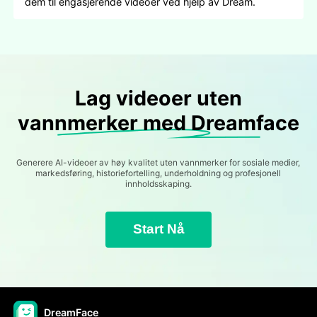
dem til engasjerende videoer ved hjelp av Dream.
Lag videoer uten
vannmerker med Dreamface
Generere AI-videoer av høy kvalitet uten vannmerker for sosiale medier,
markedsføring, historiefortelling, underholdning og profesjonell
innholdsskaping.
Start Nå
DreamFace