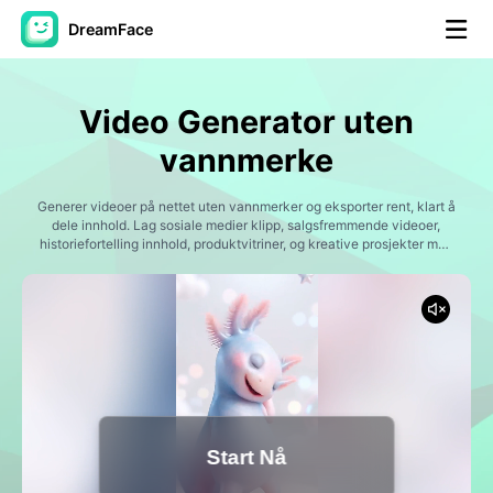
DreamFace
AI-verktøy
Video Generator uten
Avatar Video
▼
vannmerke
AI Video
Generer videoer på nettet uten vannmerker og eksporter rent, klart å
▼
dele innhold. Lag sosiale medier klipp, salgsfremmende videoer,
historiefortelling innhold, produktvitriner, og kreative prosjekter med
AI-drevet video generering.
Foto
▼
Andre verktøy
▼
Se alle verktøy
Start Nå
Maler