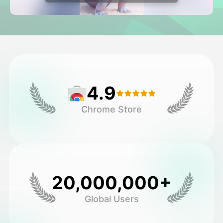
Avatar Video
▼
AI Video
▼
Foto
▼
4.9
Andre verktøy
▼
Chrome Store
Se alle maler
Galleri
20,000,000+
Global Users
Blogg