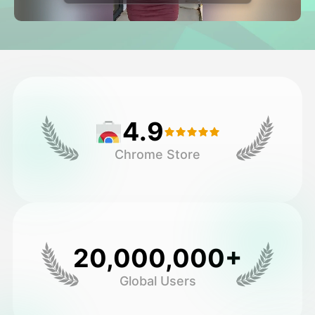
Avatar Video
▼
AI Video
▼
Foto
▼
4.9
Andre verktøy
▼
Chrome Store
Se alle maler
Galleri
20,000,000+
Global Users
Blogg