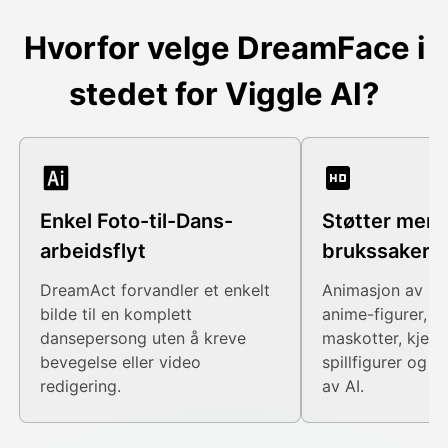
Hvorfor velge DreamFace i
stedet for Viggle AI?
Enkel Foto-til-Dans-
Støtter mer 
arbeidsflyt
brukssaker
DreamAct forvandler et enkelt
Animasjon av me
bilde til en komplett
anime-figurer, k
dansepersong uten å kreve
maskotter, kjend
bevegelse eller video
spillfigurer og a
redigering.
av AI.