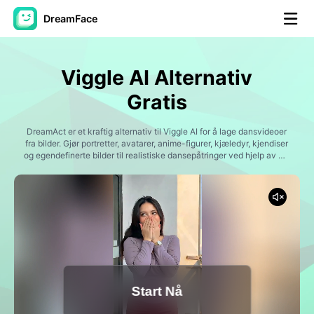
DreamFace
AI-verktøy
Viggle AI Alternativ
Avatar Video
▼
Gratis
AI Video
DreamAct er et kraftig alternativ til Viggle AI for å lage dansvideoer
▼
fra bilder. Gjør portretter, avatarer, anime-figurer, kjæledyr, kjendiser
og egendefinerte bilder til realistiske dansepåtringer ved hjelp av AI-
bevegelse. Generer viral dansinnhold, sosiale medier klipp og
Foto
▼
underholdningsvideoer uten kompliserte redigering eller bevegelse-
fangst verktøy.
Andre verktøy
▼
Se alle verktøy
Start Nå
Maler