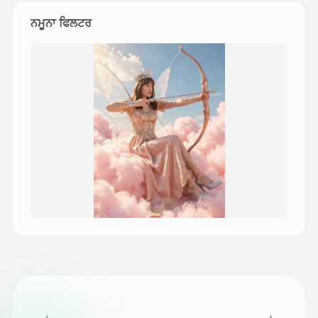
ਨਮੂਨਾ ਫਿਲਟਰ
ਕੀਮਤ
API