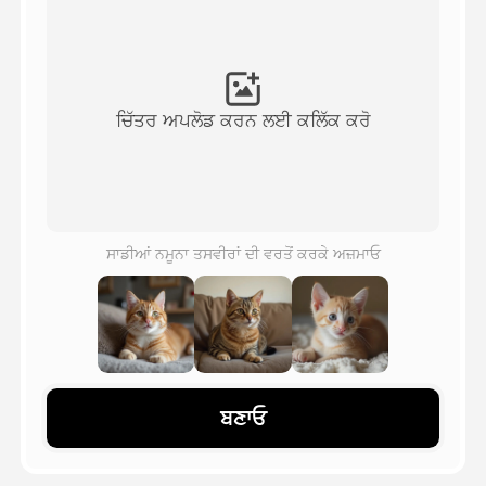
ਅਵਤਾਰ ਵੀਡੀਓ
▼
ਏਆਈ ਵੀਡੀਓ
▼
ਚਿੱਤਰ ਅਪਲੋਡ ਕਰਨ ਲਈ ਕਲਿੱਕ ਕਰੋ
ਫੋਟੋ
▼
ਹੋਰ ਸਾਧਨ
▼
ਸਾਡੀਆਂ ਨਮੂਨਾ ਤਸਵੀਰਾਂ ਦੀ ਵਰਤੋਂ ਕਰਕੇ ਅਜ਼ਮਾਓ
ਸਾਰੇ ਟੈਂਪਲੇਟ ਵੇਖੋ
ਗੈਲਰੀ
ਬਣਾਓ
ਬਲੌਗ