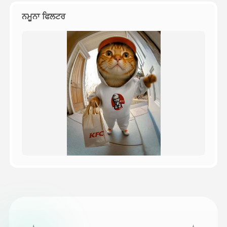
ਨਮੂਨਾ ਫਿਲਟਰ
ਕੀਮਤ
API