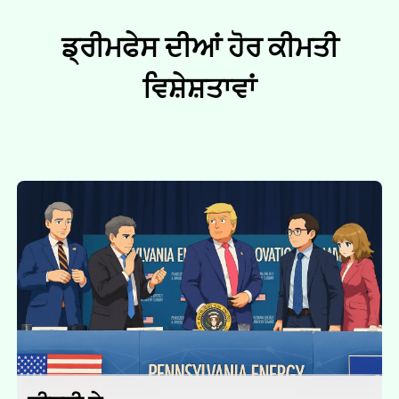
ਡ੍ਰੀਮਫੇਸ ਦੀਆਂ ਹੋਰ ਕੀਮਤੀ
ਵਿਸ਼ੇਸ਼ਤਾਵਾਂ