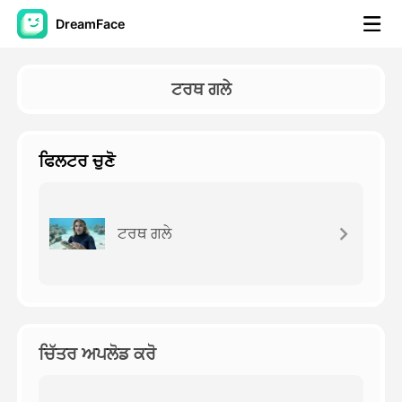
DreamFace
ਐਆਈ ਟੂਲਜ਼
ਟਰਥ ਗਲੇ
ਅਵਤਾਰ ਵੀਡੀਓ
▼
ਫਿਲਟਰ ਚੁਣੋ
ਏਆਈ ਵੀਡੀਓ
▼
ਫੋਟੋ
▼
ਟਰਥ ਗਲੇ
ਹੋਰ ਸਾਧਨ
▼
ਸਾਰੇ ਟੂਲਜ਼ ਵੇਖੋ
ਚਿੱਤਰ ਅਪਲੋਡ ਕਰੋ
ਟੈਂਪਲੇਟ