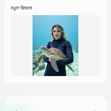
ਨਮੂਨਾ ਫਿਲਟਰ
ਕੀਮਤ
API