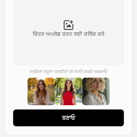
ਅਵਤਾਰ ਵੀਡੀਓ
▼
ਏਆਈ ਵੀਡੀਓ
▼
ਚਿੱਤਰ ਅਪਲੋਡ ਕਰਨ ਲਈ ਕਲਿੱਕ ਕਰੋ
ਫੋਟੋ
▼
ਹੋਰ ਸਾਧਨ
▼
ਸਾਡੀਆਂ ਨਮੂਨਾ ਤਸਵੀਰਾਂ ਦੀ ਵਰਤੋਂ ਕਰਕੇ ਅਜ਼ਮਾਓ
ਸਾਰੇ ਟੈਂਪਲੇਟ ਵੇਖੋ
ਗੈਲਰੀ
ਬਣਾਓ
ਬਲੌਗ