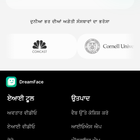
ਦੁਨੀਆ ਭਰ ਦੀਆਂ ਅਗੇਤੀ ਸੰਸਥਾਵਾਂ ਦਾ ਭਰੋਸਾ
DreamFace
ਏਆਈ ਟੂਲ
ਉਤਪਾਦ
ਅਵਤਾਰ ਵੀਡੀਓ
ਵੈਬ ਉੱਤੇ ਕੋਸ਼ਿਸ਼ ਕਰੋ
ਏਆਈ ਵੀਡੀਓ
ਆਈਓਐਸ ਐਪ