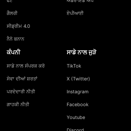
ਫੋਟੋ
ਐਂਡਰਾਇਡ ਐਪ
ਗੈਲਰੀ
ਏਪੀਆਈ
ਸੀਡ੍ਰੀਮ 4.0
ਨੈਨੋ ਬਨਾਨ
ਕੰਪਨੀ
ਸਾਡੇ ਨਾਲ ਜੁੜੋ
ਸਾਡੇ ਨਾਲ ਸੰਪਰਕ ਕਰੋ
TikTok
ਸੇਵਾ ਦੀਆਂ ਸ਼ਰਤਾਂ
X (Twitter)
ਪਰਦੇਦਾਰੀ ਨੀਤੀ
Instagram
ਗਾਹਕੀ ਨੀਤੀ
Facebook
Youtube
Discord