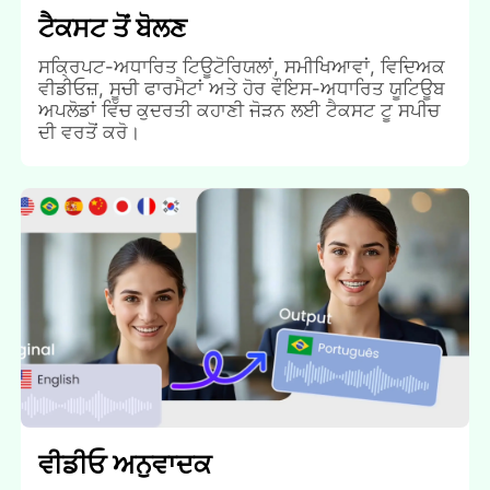
ਟੈਕਸਟ ਤੋਂ ਬੋਲਣ
ਸਕ੍ਰਿਪਟ-ਅਧਾਰਿਤ ਟਿਊਟੋਰਿਯਲਾਂ, ਸਮੀਖਿਆਵਾਂ, ਵਿਦਿਅਕ
ਵੀਡੀਓਜ਼, ਸੂਚੀ ਫਾਰਮੈਟਾਂ ਅਤੇ ਹੋਰ ਵੌਇਸ-ਅਧਾਰਿਤ ਯੂਟਿਊਬ
ਅਪਲੋਡਾਂ ਵਿੱਚ ਕੁਦਰਤੀ ਕਹਾਣੀ ਜੋੜਨ ਲਈ ਟੈਕਸਟ ਟੂ ਸਪੀਚ
ਦੀ ਵਰਤੋਂ ਕਰੋ।
ਵੀਡੀਓ ਅਨੁਵਾਦਕ