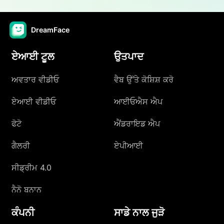
DreamFace
ਏਆਈ ਟੂਲ
ਉਤਪਾਦ
ਅਵਤਾਰ ਵੀਡੀਓ
ਵੈਬ ਉੱਤੇ ਕੋਸ਼ਿਸ਼ ਕਰੋ
ਏਆਈ ਵੀਡੀਓ
ਆਈਓਐਸ ਐਪ
ਫੋਟੋ
ਐਂਡਰਾਇਡ ਐਪ
ਗੈਲਰੀ
ਏਪੀਆਈ
ਸੀਡ੍ਰੀਮ 4.0
ਨੈਨੋ ਬਨਾਨ
ਕੰਪਨੀ
ਸਾਡੇ ਨਾਲ ਜੁੜੋ