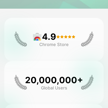
ਅਵਤਾਰ ਵੀਡੀਓ
▼
ਏਆਈ ਵੀਡੀਓ
▼
4.9
ਫੋਟੋ
▼
Chrome Store
ਹੋਰ ਸਾਧਨ
▼
ਸਾਰੇ ਟੈਂਪਲੇਟ ਵੇਖੋ
20,000,000+
ਗੈਲਰੀ
Global Users
ਬਲੌਗ