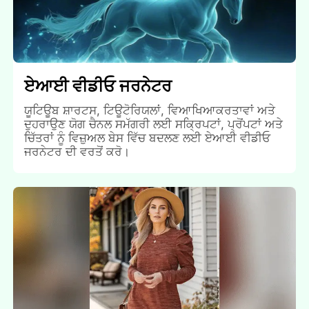
ਏਆਈ ਵੀਡੀਓ ਜਰਨੇਟਰ
ਯੂਟਿਊਬ ਸ਼ਾਰਟਸ, ਟਿਊਟੋਰਿਯਲਾਂ, ਵਿਆਖਿਆਕਰਤਾਵਾਂ ਅਤੇ
ਦੁਹਰਾਉਣ ਯੋਗ ਚੈਨਲ ਸਮੱਗਰੀ ਲਈ ਸਕ੍ਰਿਪਟਾਂ, ਪ੍ਰੋਂਪਟਾਂ ਅਤੇ
ਚਿੱਤਰਾਂ ਨੂੰ ਵਿਜ਼ੁਅਲ ਬੇਸ ਵਿੱਚ ਬਦਲਣ ਲਈ ਏਆਈ ਵੀਡੀਓ
ਜਰਨੇਟਰ ਦੀ ਵਰਤੋਂ ਕਰੋ।