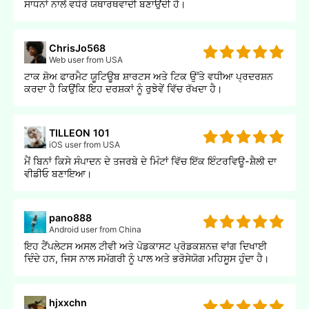
ਸਾਧਨਾਂ ਨਾਲੋਂ ਵਧੇਰੇ ਯਥਾਰਥਵਾਦੀ ਬਣਾਉਂਦੀ ਹੈ।
ChrisJo568
Web user from USA
ਟਾਕ ਸ਼ੋਅ ਫਾਰਮੈਟ ਯੂਟਿਊਬ ਸ਼ਾਰਟਸ ਅਤੇ ਟਿਕ ਉੱਤੇ ਵਧੀਆ ਪ੍ਰਦਰਸ਼ਨ
ਕਰਦਾ ਹੈ ਕਿਉਂਕਿ ਇਹ ਦਰਸ਼ਕਾਂ ਨੂੰ ਰੁਝੇਵੇਂ ਵਿੱਚ ਰੱਖਦਾ ਹੈ।
TILLEON 101
iOS user from USA
ਮੈਂ ਬਿਨਾਂ ਕਿਸੇ ਸੰਪਾਦਨ ਦੇ ਤਜਰਬੇ ਦੇ ਮਿੰਟਾਂ ਵਿੱਚ ਇੱਕ ਇੰਟਰਵਿਊ-ਸ਼ੈਲੀ ਦਾ
ਵੀਡੀਓ ਬਣਾਇਆ।
pano888
Android user from China
ਇਹ ਟੈਂਪਲੇਟਸ ਅਸਲ ਟੀਵੀ ਅਤੇ ਪੋਡਕਾਸਟ ਪ੍ਰੋਡਕਸ਼ਨਜ਼ ਵਾਂਗ ਦਿਖਾਈ
ਦਿੰਦੇ ਹਨ, ਜਿਸ ਨਾਲ ਸਮੱਗਰੀ ਨੂੰ ਪਾਲ ਅਤੇ ਭਰੋਸੇਯੋਗ ਮਹਿਸੂਸ ਹੁੰਦਾ ਹੈ।
hjxxchn