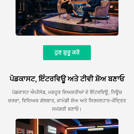
ਹੁਣ ਸ਼ੁਰੂ ਕਰੋ
ਪੋਡਕਾਸਟ, ਇੰਟਰਵਿਊ ਅਤੇ ਟੀਵੀ ਸ਼ੋਅ ਬਣਾਓ
ਪੋਡਕਾਸਟ ਐਪੀਸੋਡ, ਮਸ਼ਹੂਰ ਵਿਅਕਤੀਆਂ ਦੇ ਇੰਟਰਵਿਊ, ਨਿਊਜ਼
ਚਰਚਾ, ਵਿਦਿਅਕ ਗੱਲਬਾਤ, ਕਾਮੇਡੀ ਸ਼ੋਅ ਅਤੇ ਸਿਰਜਣਹਾਰ-ਕੇਂਦ੍ਰਿਤ
ਸਮੱਗਰੀ ਬਣਾਓ।