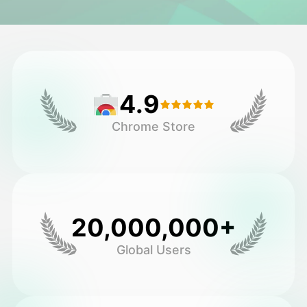
ਅਵਤਾਰ ਵੀਡੀਓ
▼
ਏਆਈ ਵੀਡੀਓ
▼
4.9
ਫੋਟੋ
▼
Chrome Store
ਹੋਰ ਸਾਧਨ
▼
ਸਾਰੇ ਟੈਂਪਲੇਟ ਵੇਖੋ
20,000,000+
ਗੈਲਰੀ
Global Users
ਬਲੌਗ