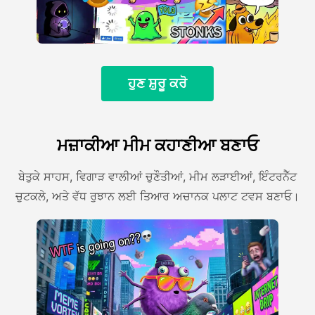
ਹੁਣ ਸ਼ੁਰੂ ਕਰੋ
ਮਜ਼ਾਕੀਆ ਮੀਮ ਕਹਾਣੀਆ ਬਣਾਓ
ਬੇਤੁਕੇ ਸਾਹਸ, ਵਿਗਾੜ ਵਾਲੀਆਂ ਚੁਣੌਤੀਆਂ, ਮੀਮ ਲੜਾਈਆਂ, ਇੰਟਰਨੈੱਟ
ਚੁਟਕਲੇ, ਅਤੇ ਵੱਧ ਰੁਝਾਨ ਲਈ ਤਿਆਰ ਅਚਾਨਕ ਪਲਾਟ ਟਵਸ ਬਣਾਓ।