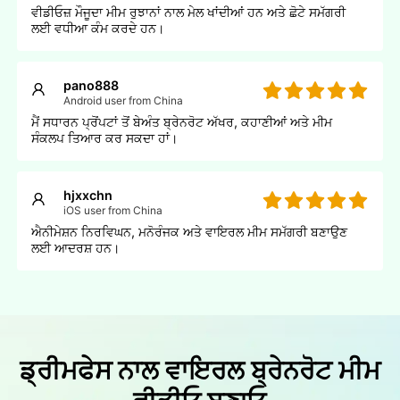
ਵੀਡੀਓਜ਼ ਮੌਜੂਦਾ ਮੀਮ ਰੁਝਾਨਾਂ ਨਾਲ ਮੇਲ ਖਾਂਦੀਆਂ ਹਨ ਅਤੇ ਛੋਟੇ ਸਮੱਗਰੀ
ਲਈ ਵਧੀਆ ਕੰਮ ਕਰਦੇ ਹਨ।
pano888
Android user from China
ਮੈਂ ਸਧਾਰਨ ਪ੍ਰੋਂਪਟਾਂ ਤੋਂ ਬੇਅੰਤ ਬ੍ਰੇਨਰੋਟ ਅੱਖਰ, ਕਹਾਣੀਆਂ ਅਤੇ ਮੀਮ
ਸੰਕਲਪ ਤਿਆਰ ਕਰ ਸਕਦਾ ਹਾਂ।
hjxxchn
iOS user from China
ਐਨੀਮੇਸ਼ਨ ਨਿਰਵਿਘਨ, ਮਨੋਰੰਜਕ ਅਤੇ ਵਾਇਰਲ ਮੀਮ ਸਮੱਗਰੀ ਬਣਾਉਣ
ਲਈ ਆਦਰਸ਼ ਹਨ।
ਡ੍ਰੀਮਫੇਸ ਨਾਲ ਵਾਇਰਲ ਬ੍ਰੇਨਰੋਟ ਮੀਮ