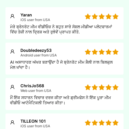
Yaran
iOS user from USA
ਮੇਰੇ ਬ੍ਰੇਨਰੋਟ ਮੀਮ ਵੀਡੀਓਜ਼ ਨੇ ਬਹੁਤ ਸਾਰੇ ਸੋਸ਼ਲ ਮੀਡੀਆ ਪਲੇਟਫਾਰਮਾਂ
ਵਿੱਚ ਤੇਜ਼ੀ ਨਾਲ ਦ੍ਰਿਸ਼ ਅਤੇ ਰੁਝੇਵੇਂ ਪ੍ਰਾਪਤ ਕੀਤੇ.
Doubledeezy53
Android user from USA
AI ਅਸਾਧਾਰਣ ਅੱਖਰ ਬਣਾਉਂਦਾ ਹੈ ਜੋ ਬ੍ਰੇਨਰੋਟ ਮੀਮ ਸ਼ੈਲੀ ਨਾਲ ਬਿਲਕੁਲ
ਮੇਲ ਖਾਂਦਾ ਹੈ।
ChrisJo568
Web user from USA
ਮੈਂ ਇੱਕ ਸਧਾਰਨ ਵਿਚਾਰ ਦਰਜ ਕੀਤਾ ਅਤੇ ਡ੍ਰੀਮਫੇਸ ਨੇ ਇੱਕ ਪੂਰਾ ਮੀਮ
ਵੀਡੀਓ ਆਟੋਮੈਟਿਕਲੀ ਤਿਆਰ ਕੀਤਾ।
TILLEON 101
iOS user from USA