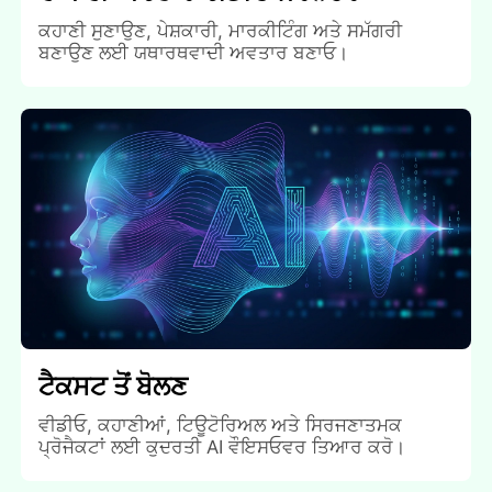
ਕਹਾਣੀ ਸੁਣਾਉਣ, ਪੇਸ਼ਕਾਰੀ, ਮਾਰਕੀਟਿੰਗ ਅਤੇ ਸਮੱਗਰੀ
ਬਣਾਉਣ ਲਈ ਯਥਾਰਥਵਾਦੀ ਅਵਤਾਰ ਬਣਾਓ।
ਟੈਕਸਟ ਤੋਂ ਬੋਲਣ
ਵੀਡੀਓ, ਕਹਾਣੀਆਂ, ਟਿਊਟੋਰਿਅਲ ਅਤੇ ਸਿਰਜਣਾਤਮਕ
ਪ੍ਰੋਜੈਕਟਾਂ ਲਈ ਕੁਦਰਤੀ AI ਵੌਇਸਓਵਰ ਤਿਆਰ ਕਰੋ।