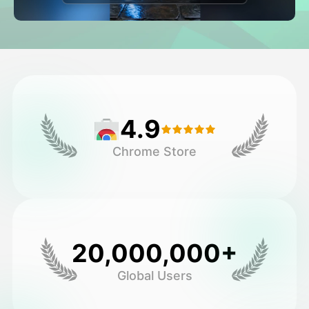
ਅਵਤਾਰ ਵੀਡੀਓ
▼
ਏਆਈ ਵੀਡੀਓ
▼
ਫੋਟੋ
▼
4.9
ਹੋਰ ਸਾਧਨ
▼
Chrome Store
ਸਾਰੇ ਟੈਂਪਲੇਟ ਵੇਖੋ
ਗੈਲਰੀ
20,000,000+
Global Users
ਬਲੌਗ