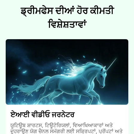
ਡ੍ਰੀਮਫੇਸ ਦੀਆਂ ਹੋਰ ਕੀਮਤੀ
ਵਿਸ਼ੇਸ਼ਤਾਵਾਂ
ਏਆਈ ਵੀਡੀਓ ਜਰਨੇਟਰ
ਯੂਟਿਊਬ ਸ਼ਾਰਟਸ, ਟਿਊਟੋਰਿਯਲਾਂ, ਵਿਆਖਿਆਕਾਰਾਂ ਅਤੇ
ਦੁਹਰਾਉਣ ਯੋਗ ਚੈਨਲ ਸਮੱਗਰੀ ਲਈ ਸਕ੍ਰਿਪਟਾਂ, ਪ੍ਰੋਂਪਟਾਂ ਅਤੇ