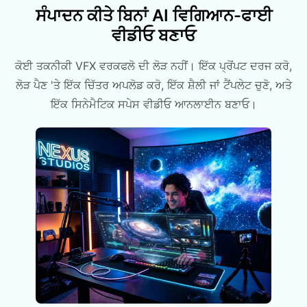
ਸੰਪਾਦਨ ਕੀਤੇ ਬਿਨਾਂ AI ਵਿਗਿਆਨ-ਫਾਈ
ਵੀਡੀਓ ਬਣਾਓ
ਕੋਈ ਤਕਨੀਕੀ VFX ਵਰਕਫਲੋ ਦੀ ਲੋੜ ਨਹੀਂ। ਇੱਕ ਪ੍ਰੋਂਪਟ ਦਰਜ ਕਰੋ,
ਲੋੜ ਪੈਣ 'ਤੇ ਇੱਕ ਚਿੱਤਰ ਅਪਲੋਡ ਕਰੋ, ਇੱਕ ਸ਼ੈਲੀ ਜਾਂ ਟੈਂਪਲੇਟ ਚੁਣੋ, ਅਤੇ
ਇੱਕ ਸਿਨੇਮੈਟਿਕ ਸਪੇਸ ਵੀਡੀਓ ਆਨਲਾਈਨ ਬਣਾਓ।