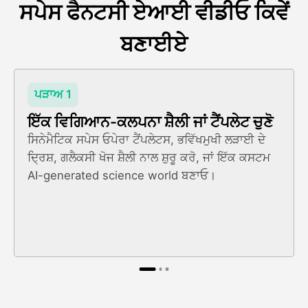
ਸਪੇਸ ਫੈਨਟਸੀ ਏਆਈ ਵੀਡੀਓ ਕਿਵੇਂ
ਬਣਾਈਏ
ਪੜਾਅ 1
ਇੱਕ ਵਿਗਿਆਨ-ਕਲਪਨਾ ਸ਼ੈਲੀ ਜਾਂ ਟੈਂਪਲੇਟ ਚੁਣੋ
ਸਿਨੇਮੈਟਿਕ ਸਪੇਸ ਓਪੇਰਾ ਟੈਂਪਲੇਟਸ, ਭਵਿੱਖਮੁਖੀ ਲੜਾਈ ਦੇ
ਦ੍ਰਿਸ਼, ਗਲੈਕਸੀ ਖੋਜ ਸ਼ੈਲੀ ਨਾਲ ਸ਼ੁਰੂ ਕਰੋ, ਜਾਂ ਇੱਕ ਕਸਟਮ
AI-generated science world ਬਣਾਓ।