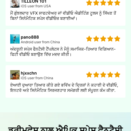
TILLEON 101
iOS user from USA
ਮੈਂ ਗੁੰਝਲਦਾਰ VFX ਸਾਫਟਵੇਅਰ ਜਾਂ ਵੀਡੀਓ ਐਡੀਟਿੰਗ ਟੂਲਸ ਨੂੰ ਸਿੱਖਣ ਤੋਂ
ਬਿਨਾਂ ਸਿਨੇਮੈਟਿਕ ਸਪੇਸ ਵੀਡੀਓਜ਼ ਬਣਾਈਆਂ।
pano888
Android user from China
ਅੰਦਰੂਨੀ ਸਪੇਸ ਫੈਨਟੈਸੀ ਟੈਂਪਲੇਟਸ ਨੇ ਮੈਨੂੰ ਸਮਾਜਿਕ-ਤਿਆਰ ਵਿਗਿਆਨ-
ਫਿਟੀ ਵੀਡੀਓ ਬਣਾਉਣ ਵਿੱਚ ਮਦਦ ਕੀਤੀ।
hjxxchn
iOS user from China
ਏਆਈ ਦੁਆਰਾ ਤਿਆਰ ਕੀਤੇ ਗਏ ਭਵਿੱਖ ਦੇ ਦ੍ਰਿਸ਼ਾਂ ਨੇ ਕਹਾਣੀ ਦੇ ਵੀਡੀਓ,
ਇਨਟਰੋ ਅਤੇ ਸਿਨੇਮੈਟਿਕ ਸਿਰਜਣਹਾਰ ਸਮੱਗਰੀ ਲਈ ਸੰਪੂਰਨ ਕੰਮ ਕੀਤਾ.
ਡ੍ਰੀਮਫੇਸ ਨਾਲ ਐਪਿਕ ਸਪੇਸ ਫੈਨਟੈਸੀ