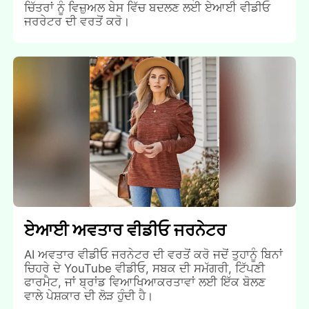
ਚਿੱਤਰਾਂ ਨੂੰ ਵਿਜ਼ੁਅਲ ਬੇਸ ਵਿੱਚ ਬਦਲਣ ਲਈ ਏਆਈ ਵੀਡੀਓ
ਜਰਰੇਟਰ ਦੀ ਵਰਤੋਂ ਕਰੋ।
ਏਆਈ ਅਵਤਾਰ ਵੀਡੀਓ ਜਰਨੇਟਰ
AI ਅਵਤਾਰ ਵੀਡੀਓ ਜਰਨੇਟਰ ਦੀ ਵਰਤੋਂ ਕਰੋ ਜਦੋਂ ਤੁਹਾਨੂੰ ਬਿਨਾਂ
ਚਿਹਰੇ ਦੇ YouTube ਵੀਡੀਓ, ਸਬਕ ਦੀ ਸਮੱਗਰੀ, ਟਿੱਪਣੀ
ਫਾਰਮੈਟ, ਜਾਂ ਬ੍ਰਾਂਡ ਵਿਆਖਿਆਕਰਤਾਵਾਂ ਲਈ ਇੱਕ ਬੋਲਣ
ਵਾਲੇ ਪੇਸ਼ਕਾਰ ਦੀ ਲੋੜ ਹੁੰਦੀ ਹੈ।