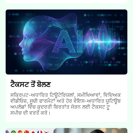
ਟੈਕਸਟ ਤੋਂ ਬੋਲਣ
ਸਕ੍ਰਿਪਟ-ਅਧਾਰਿਤ ਟਿਊਟੋਰਿਯਲਾਂ, ਸਮੀਖਿਆਵਾਂ, ਵਿਦਿਅਕ
ਵੀਡੀਓਜ਼, ਸੂਚੀ ਫਾਰਮੈਟਾਂ ਅਤੇ ਹੋਰ ਵੌਇਸ-ਅਧਾਰਿਤ ਯੂਟਿਊਬ
ਅਪਲੋਡਾਂ ਵਿੱਚ ਕੁਦਰਤੀ ਬਿਰਤਾਂਤ ਜੋੜਨ ਲਈ ਟੈਕਸਟ ਟੂ
ਸਪੀਚ ਦੀ ਵਰਤੋਂ ਕਰੋ।