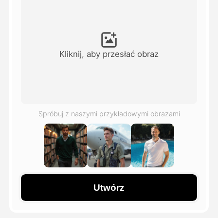
Avatar Video
▼
AI Video
▼
Kliknij, aby przesłać obraz
Zdjęcie
▼
Inne narzędzia
▼
Spróbuj z naszymi przykładowymi obrazami
Zobacz wszystkie szablony
Galeria
Utwórz
Blog