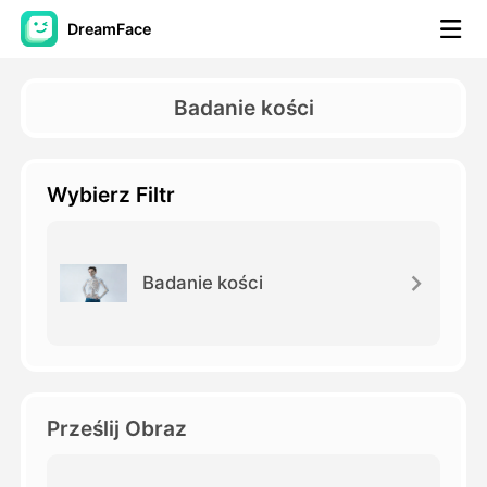
DreamFace
Narzędzia AI
Badanie kości
Avatar Video
▼
Wybierz Filtr
AI Video
▼
Zdjęcie
▼
Badanie kości
Inne narzędzia
▼
Zobacz wszystkie narzędzia
Prześlij Obraz
Szablony