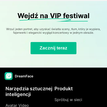
Wejdź na VIP festiwal
Wrzuć jeden portret, aby uzyskać światła sceny, tłum, który je wypiera,
fajerwerki i elegancki wygląd koncertowy w jednym obrazie.
Zacznij teraz
DreamFace
Narzędzia sztucznej
Produkt
inteligencji
Spróbuj w sieci
Avatar Video