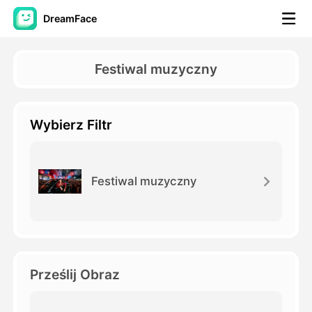
DreamFace
Narzędzia AI
Festiwal muzyczny
Avatar Video
▼
Wybierz Filtr
AI Video
▼
Zdjęcie
▼
Festiwal muzyczny
Inne narzędzia
▼
Zobacz wszystkie narzędzia
Prześlij Obraz
Szablony