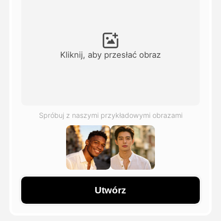
Avatar Video
▼
AI Video
▼
Kliknij, aby przesłać obraz
Zdjęcie
▼
Inne narzędzia
▼
Spróbuj z naszymi przykładowymi obrazami
Zobacz wszystkie szablony
Galeria
Utwórz
Blog