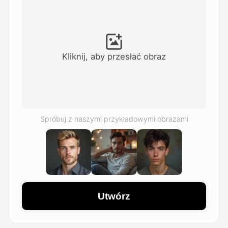
Avatar Video
▼
AI Video
▼
Kliknij, aby przesłać obraz
Zdjęcie
▼
Inne narzędzia
▼
Spróbuj z naszymi przykładowymi obrazami
Zobacz wszystkie szablony
Galeria
Utwórz
Blog