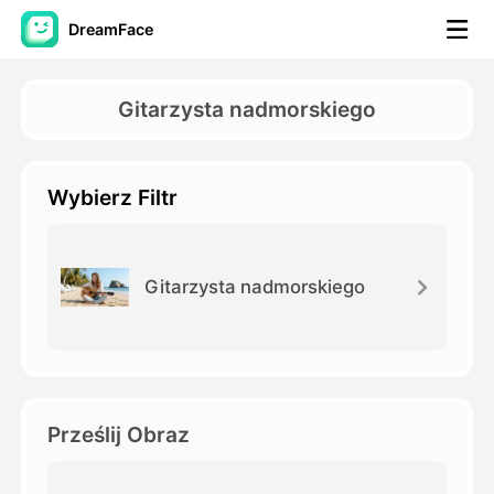
DreamFace
Narzędzia AI
Gitarzysta nadmorskiego
Avatar Video
▼
Wybierz Filtr
AI Video
▼
Zdjęcie
▼
Gitarzysta nadmorskiego
Inne narzędzia
▼
Zobacz wszystkie narzędzia
Prześlij Obraz
Szablony