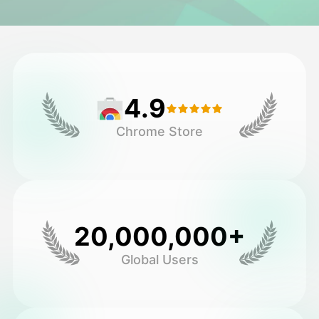
Avatar Video
▼
AI Video
▼
4.9
Zdjęcie
▼
Chrome Store
Inne narzędzia
▼
Zobacz wszystkie szablony
20,000,000+
Galeria
Global Users
Blog