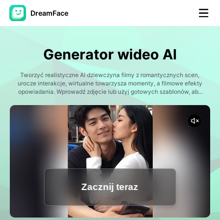
DreamFace
Narzędzia AI
Generator wideo AI
Avatar Video
▼
Tworzyć realistyczne AI dziewczyna filmy z romantycznych scen,
urocze interakcje, wirtualne towarzysza momenty, a filmowe efekty
AI Video
opowiadania. Wprowadź zdjęcie lub użyj gotowych szablonów, aby
▼
w ciągu kilku minut wygenerować społeczne filmy z AI.
Zdjęcie
▼
Inne narzędzia
▼
Zobacz wszystkie narzędzia
Zacznij teraz
Szablony