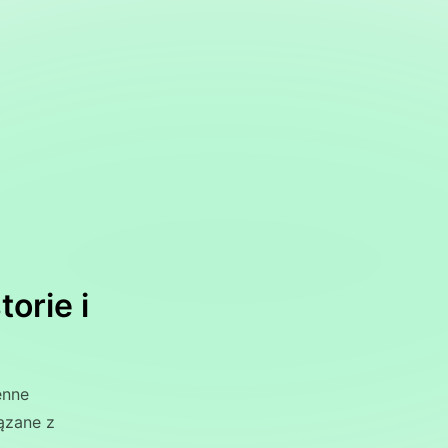
orie i
enne
ązane z