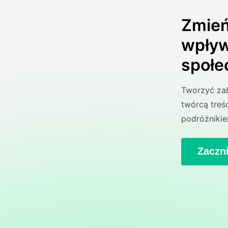
Zmień
wpły
społe
Tworzyć zab
twórcą treś
podróżnikie
Zaczni