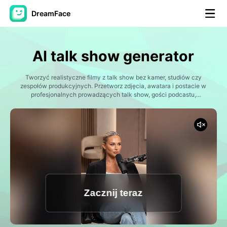
DreamFace
Narzędzia AI
AI talk show generator
Avatar Video
▼
Tworzyć realistyczne filmy z talk show bez kamer, studiów czy
zespołów produkcyjnych. Przetworz zdjęcia, awatara i postacie w
AI Video
profesjonalnych prowadzących talk show, gości podcastu,
▼
uczestników wywiadu, prezenterów i osobistości rozrywkowych.
Dzięki naturalnej synchronizacji warg, ekspresyjnej animacji mowy i
gotowym szablonom Dreamface ułatwia tworzenie atrakcyjnych
Zdjęcie
▼
treści dla mediów społecznych, marketingu, edukacji i rozrywki.
Inne narzędzia
▼
Zobacz wszystkie narzędzia
Zacznij teraz
Szablony