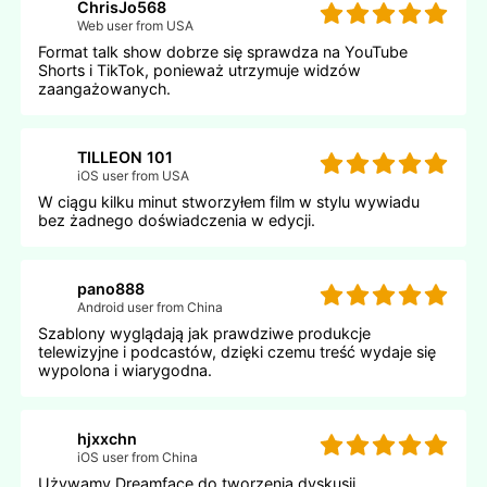
ChrisJo568
Web user from USA
Format talk show dobrze się sprawdza na YouTube
Shorts i TikTok, ponieważ utrzymuje widzów
zaangażowanych.
TILLEON 101
iOS user from USA
W ciągu kilku minut stworzyłem film w stylu wywiadu
bez żadnego doświadczenia w edycji.
pano888
Android user from China
Szablony wyglądają jak prawdziwe produkcje
telewizyjne i podcastów, dzięki czemu treść wydaje się
wypolona i wiarygodna.
hjxxchn
iOS user from China
Używamy Dreamface do tworzenia dyskusji