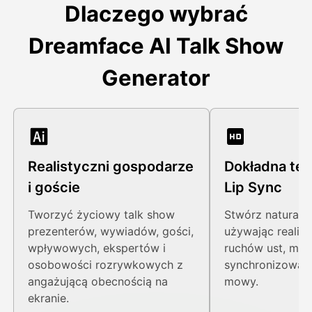
Dlaczego wybrać
Dreamface AI Talk Show
Generator
Realistyczni gospodarze
Dokładna tec
i goście
Lip Sync
Tworzyć życiowy talk show
Stwórz naturaln
prezenterów, wywiadów, gości,
używając realis
wpływowych, ekspertów i
ruchów ust, mimi
osobowości rozrywkowych z
synchronizowany
angażującą obecnością na
mowy.
ekranie.