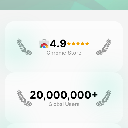
Avatar Video
▼
AI Video
▼
4.9
Zdjęcie
▼
Chrome Store
Inne narzędzia
▼
Zobacz wszystkie szablony
20,000,000+
Galeria
Global Users
Blog