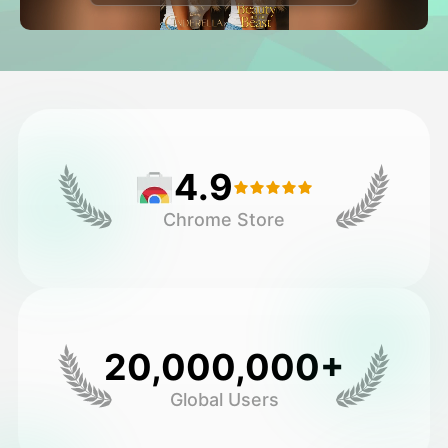
Avatar Video
▼
AI Video
▼
Zdjęcie
▼
4.9
Inne narzędzia
▼
Chrome Store
Zobacz wszystkie szablony
Galeria
20,000,000+
Global Users
Blog