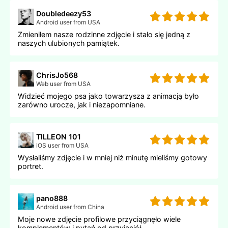
Doubledeezy53
Android user from USA
Zmieniłem nasze rodzinne zdjęcie i stało się jedną z
naszych ulubionych pamiątek.
ChrisJo568
Web user from USA
Widzieć mojego psa jako towarzysza z animacją było
zarówno urocze, jak i niezapomniane.
TILLEON 101
iOS user from USA
Wysłaliśmy zdjęcie i w mniej niż minutę mieliśmy gotowy
portret.
pano888
Android user from China
Moje nowe zdjęcie profilowe przyciągnęło wiele
komplementów i pytań od przyjaciół.