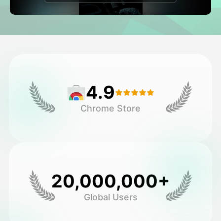
Avatar Video
▼
AI Video
▼
Zdjęcie
▼
4.9
Inne narzędzia
▼
Chrome Store
Zobacz wszystkie szablony
Galeria
20,000,000+
Global Users
Blog