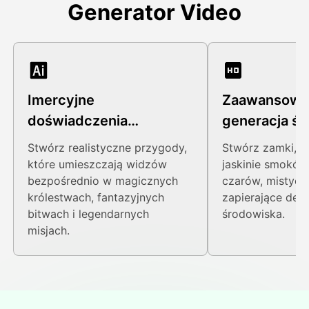
Generator Video
Imercyjne
Zaawansowa
doświadczenia
generacja św
wyobraźni w pierwszej
fantasy
Stwórz realistyczne przygody,
Stwórz zamki, cz
osobie
które umieszczają widzów
jaskinie smoków
bezpośrednio w magicznych
czarów, mistycz
królestwach, fantazyjnych
zapierające dec
bitwach i legendarnych
środowiska.
misjach.