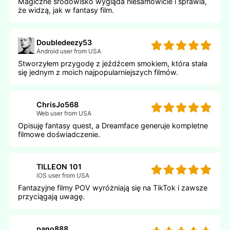
Magiczne środowisko wygląda niesamowicie i sprawia,
że widzą, jak w fantasy film.
Doubledeezy53
Android user from USA
Stworzyłem przygodę z jeźdźcem smokiem, która stała
się jednym z moich najpopularniejszych filmów.
ChrisJo568
Web user from USA
Opisuję fantasy quest, a Dreamface generuje kompletne
filmowe doświadczenie.
TILLEON 101
iOS user from USA
Fantazyjne filmy POV wyróżniają się na TikTok i zawsze
przyciągają uwagę.
pano888