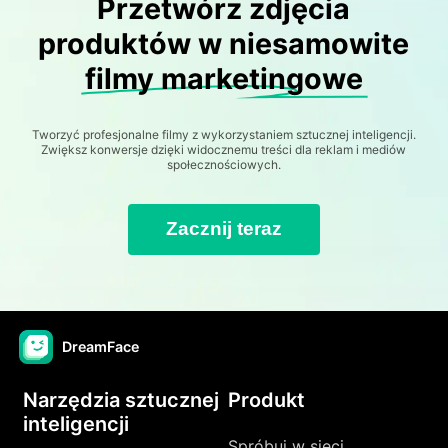
Przetwórz zdjęcia
produktów w niesamowite
filmy marketingowe
Tworzyć profesjonalne filmy z wykorzystaniem sztucznej inteligencji.
Zwiększ konwersje dzięki widocznemu treści dla reklam i mediów
społecznościowych.
Zacznij teraz
DreamFace
Narzędzia sztucznej
Produkt
inteligencji
Spróbuj w sieci