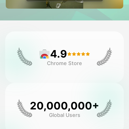
Avatar Video
▼
AI Video
▼
Zdjęcie
▼
4.9
Inne narzędzia
▼
Chrome Store
Zobacz wszystkie szablony
Galeria
20,000,000+
Global Users
Blog