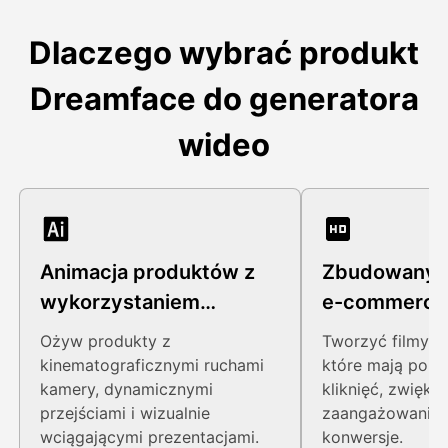
Dlaczego wybrać produkt
Dreamface do generatora
wideo
Animacja produktów z
Zbudowany 
wykorzystaniem
e-commerce
sztucznej inteligencji
Ożyw produkty z
Tworzyć filmy p
kinematograficznymi ruchami
które mają popr
kamery, dynamicznymi
kliknięć, zwięks
przejściami i wizualnie
zaangażowanie 
wciągającymi prezentacjami.
konwersje.