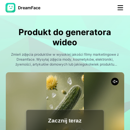
DreamFace
Narzędzia AI
Produkt do generatora
Avatar Video
▼
wideo
AI Video
Zmień zdjęcia produktów w wysokiej jakości filmy marketingowe z
▼
Dreamface. Wysyłaj zdjęcia mody, kosmetyków, elektroniki,
żywności, artykułów domowych lub jakiegokolwiek produktu
fizycznego i generuj wciągające filmy promocyjne w ciągu kilku
Zdjęcie
▼
minut. Tworzyć wizyty produktów, reklamy stylu życia, sceny
unboxingu, zbliżenia filmowe, treści w stylu influencerów i kampanie
w mediach społecznościowych, które mają zwiększyć
Inne narzędzia
▼
zaangażowanie i zwiększyć sprzedaż.
Zobacz wszystkie narzędzia
Zacznij teraz
Szablony