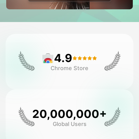
Avatar Video
▼
AI Video
▼
Zdjęcie
▼
4.9
Inne narzędzia
▼
Chrome Store
Zobacz wszystkie szablony
Galeria
20,000,000+
Global Users
Blog