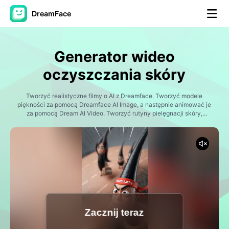
DreamFace
Narzędzia AI
Generator wideo
Avatar Video
▼
oczyszczania skóry
AI Video
Tworzyć realistyczne filmy o AI z Dreamface. Tworzyć modele
▼
piękności za pomocą Dreamface AI Image, a następnie animować je
za pomocą Dream AI Video. Tworzyć rutyny pielęgnacji skóry,
demonstracje leczenia twarzy, transformacje piękna, podróże
Zdjęcie
▼
leczenia trądziku, doświadczenia spa, treści w stylu
dermatologicznym, prezentacje produktów, filmy oczekiwania i
wirusowe treści pielęgnacji skóry. Idealne dla marek
Inne narzędzia
▼
kosmetycznych, influencerów, twórców spa, klinik i marketerów w
mediach społecznościowych, którzy chcą tworzyć profesjonalne
filmy piękności.
Zobacz wszystkie narzędzia
Zacznij teraz
Szablony