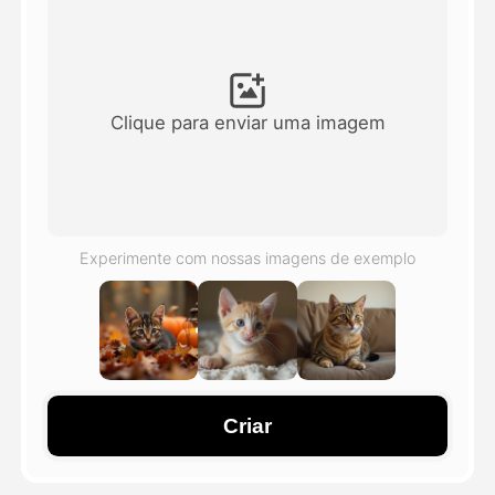
Vídeo Avatar
▼
AI Video
▼
Clique para enviar uma imagem
Foto
▼
Outras Ferramentas
▼
Experimente com nossas imagens de exemplo
Ver todos os modelos
Galeria
Criar
Blog