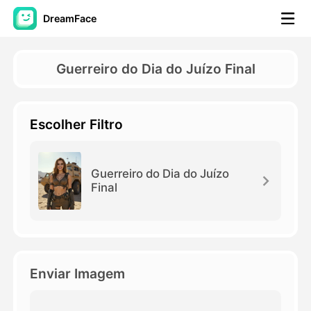
DreamFace
Ferramentas de IA
Guerreiro do Dia do Juízo Final
Vídeo Avatar
▼
Escolher Filtro
AI Video
▼
Foto
▼
Guerreiro do Dia do Juízo
Final
Outras Ferramentas
▼
Ver todas as ferramentas
Enviar Imagem
Modelos