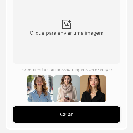
Vídeo Avatar
▼
AI Video
▼
Clique para enviar uma imagem
Foto
▼
Outras Ferramentas
▼
Experimente com nossas imagens de exemplo
Ver todos os modelos
Galeria
Criar
Blog