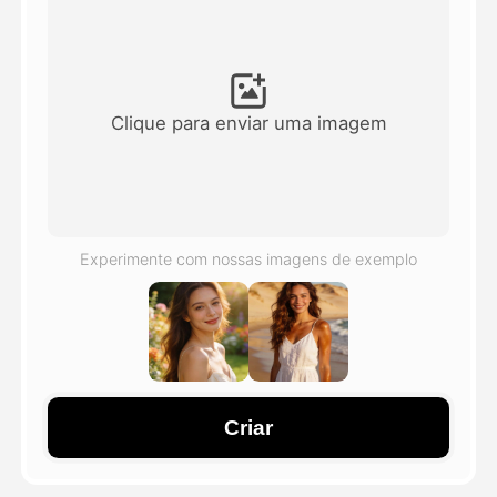
Vídeo Avatar
▼
AI Video
▼
Clique para enviar uma imagem
Foto
▼
Outras Ferramentas
▼
Experimente com nossas imagens de exemplo
Ver todos os modelos
Galeria
Criar
Blog