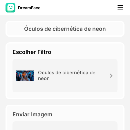
DreamFace
Ferramentas de IA
Óculos de cibernética de neon
Vídeo Avatar
▼
Escolher Filtro
AI Video
▼
Foto
▼
Óculos de cibernética de
neon
Outras Ferramentas
▼
Ver todas as ferramentas
Enviar Imagem
Modelos