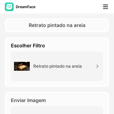
DreamFace
Ferramentas de IA
Retrato pintado na areia
Vídeo Avatar
▼
Escolher Filtro
AI Video
▼
Foto
▼
Retrato pintado na areia
Outras Ferramentas
▼
Ver todas as ferramentas
Enviar Imagem
Modelos