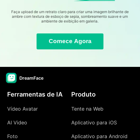
Faça upload de um retrato claro para criar uma imagem brilhante de
ambre com textura de esboço de sepia, sombreamento suave e um
ambiente de exibição em galeria.
Comece Agora
DreamFace
Ferramentas de IA
Produto
Vídeo Avatar
Tente na Web
AI Video
Aplicativo para iOS
Foto
Aplicativo para Android