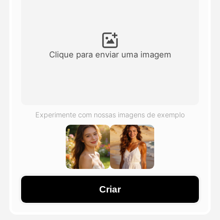
Vídeo Avatar
▼
AI Video
▼
Clique para enviar uma imagem
Foto
▼
Outras Ferramentas
▼
Experimente com nossas imagens de exemplo
Ver todos os modelos
Galeria
Criar
Blog