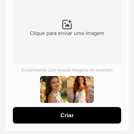
Vídeo Avatar
▼
AI Video
▼
Clique para enviar uma imagem
Foto
▼
Outras Ferramentas
▼
Experimente com nossas imagens de exemplo
Ver todos os modelos
Galeria
Criar
Blog