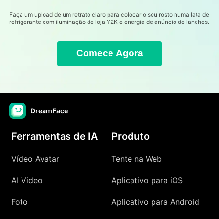
Faça um upload de um retrato claro para colocar o seu rosto numa lata de
refrigerante com iluminação de loja Y2K e energia de anúncio de lanches.
Comece Agora
DreamFace
Ferramentas de IA
Produto
Vídeo Avatar
Tente na Web
AI Video
Aplicativo para iOS
Foto
Aplicativo para Android