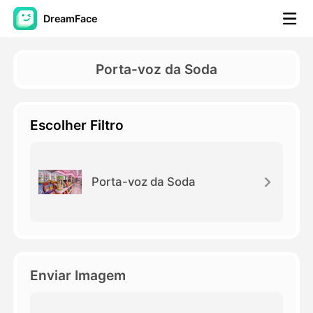
DreamFace
Ferramentas de IA
Porta-voz da Soda
Vídeo Avatar
▼
Escolher Filtro
AI Video
▼
Foto
▼
Porta-voz da Soda
Outras Ferramentas
▼
Ver todas as ferramentas
Enviar Imagem
Modelos