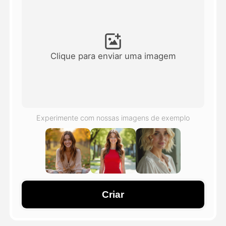
Vídeo Avatar
▼
AI Video
▼
Clique para enviar uma imagem
Foto
▼
Outras Ferramentas
▼
Experimente com nossas imagens de exemplo
Ver todos os modelos
Galeria
Criar
Blog