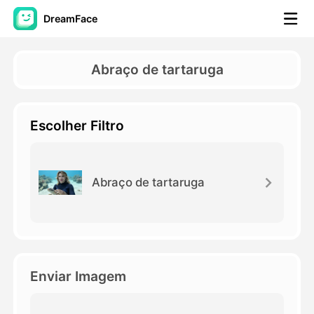
DreamFace
Ferramentas de IA
Abraço de tartaruga
Vídeo Avatar
▼
Escolher Filtro
AI Video
▼
Foto
▼
Abraço de tartaruga
Outras Ferramentas
▼
Ver todas as ferramentas
Enviar Imagem
Modelos