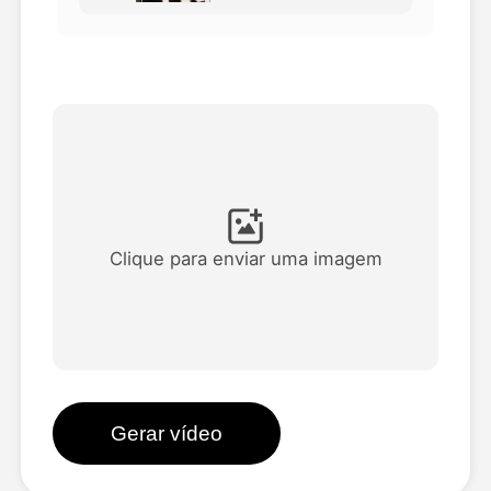
Vídeo Avatar
▼
AI Video
▼
Foto
▼
Outras Ferramentas
▼
Clique para enviar uma imagem
Ver todos os modelos
Galeria
Gerar vídeo
Blog