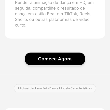
Render a animação de dança em HD, em
seguida, compartilhe o resultado de
dança em estilo Beat em TikTok, Reels,
Shorts ou outras plataformas de vídeo
curto.
Comece Agora
Michael Jackson Foto Dança Modelo Características