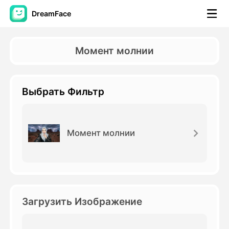
DreamFace
Инструменты ИИ
Момент молнии
Видео Аватара
▼
Выбрать Фильтр
Видео
▼
Фото
▼
Момент молнии
Другие инструменты
▼
Посмотреть все инструменты
Загрузить Изображение
Шаблоны