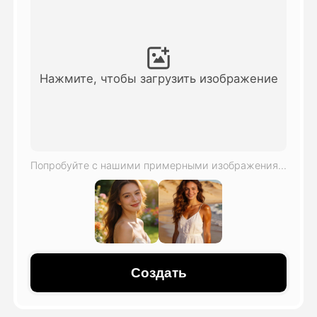
Видео Аватара
▼
Видео
▼
Нажмите, чтобы загрузить изображение
Фото
▼
Другие инструменты
▼
Попробуйте с нашими примерными изображениями
Посмотреть все шаблоны
Галерея
Создать
Блог