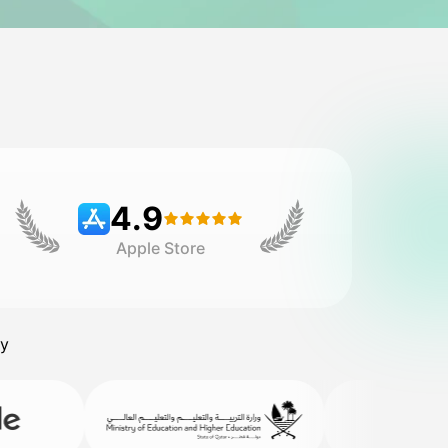
4.9
Apple Store
у