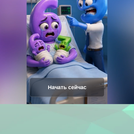
Голосовая студия
Hot
Замена лиц
New
Перевод видео
New
Звук ИИ
Видео навсегда
Начать сейчас