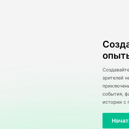
Созд
опыт
Создавайте
зрителей н
приключени
события, ф
истории с 
Начат