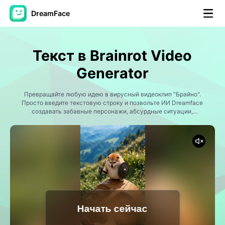
DreamFace
Инструменты ИИ
Текст в Brainrot Video
Видео Аватара
▼
Generator
Видео
Превращайте любую идею в вирусный видеоклип "Брайно".
▼
Просто введите текстовую строку и позвольте ИИ Dreamface
создавать забавные персонажи, абсурдные ситуации,
хаотические анимации, достойные мема сцены и юмор в стиле
Фото
▼
интернета. Создайте итальянских персонажей Brainrot,
странных животных, сюрреалистических существ, созданных
ИИ, бессмысленные сюжеты, хаотические приключения и
Другие инструменты
▼
контент социальных сетей, предназначенный для
максимального развлечения. Идеально подходит для TikTok,
Instagram Reels, YouTube Shorts и создателей вирусных мемов.
Посмотреть все инструменты
Начать сейчас
Шаблоны