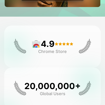
Видео Аватара
▼
Видео
▼
Фото
▼
4.9
Другие инструменты
▼
Chrome Store
Посмотреть все шаблоны
Галерея
20,000,000+
Global Users
Блог