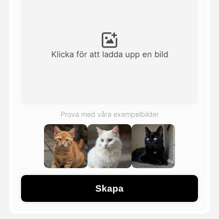
Avatar Video
▼
AI-video
▼
Klicka för att ladda upp en bild
Foto:
▼
Andra verktyg
▼
Prova med våra exempelbilder
Visa alla mallar
Galleri
Skapa
Blogg