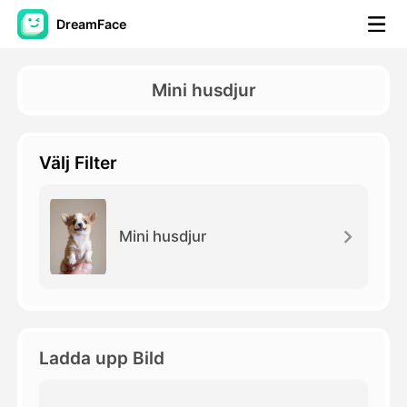
DreamFace
AI-verktyg
Mini husdjur
Avatar Video
▼
Välj Filter
AI-video
▼
Foto:
▼
Mini husdjur
Andra verktyg
▼
Visa alla verktyg
Ladda upp Bild
Mallar