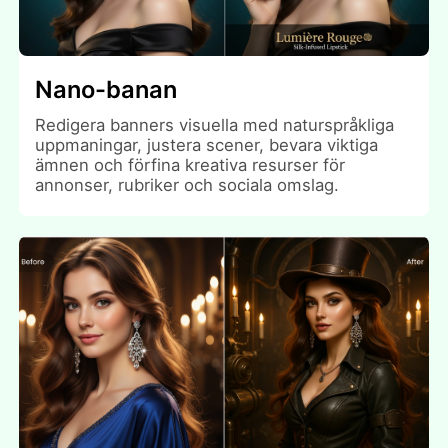
Nano-banan
Redigera banners visuella med naturspråkliga
uppmaningar, justera scener, bevara viktiga
ämnen och förfina kreativa resurser för
annonser, rubriker och sociala omslag.