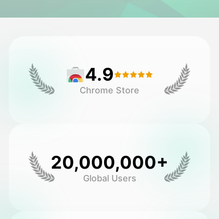
Avatar Video
▼
AI-video
▼
4.9
Foto:
▼
Chrome Store
Andra verktyg
▼
Visa alla mallar
20,000,000+
Galleri
Global Users
Blogg