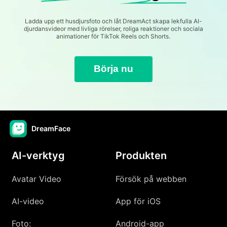
Ladda upp ett husdjursfoto och låt DreamAct skapa lekfulla AI-
djurdansvideor med livliga rörelser, roliga reaktioner och sociala
animationer för TikTok Reels och Shorts.
Börja nu
DreamFace
AI-verktyg
Produkten
Avatar Video
Försök på webben
AI-video
App för iOS
Foto:
Android-app