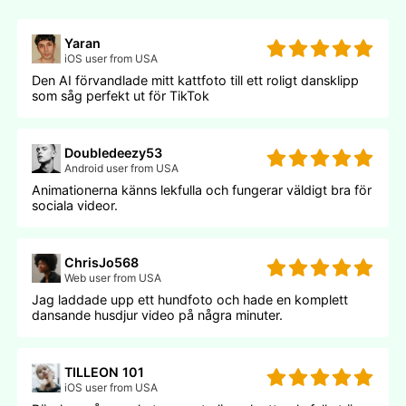
Yaran
iOS user from USA
Den AI förvandlade mitt kattfoto till ett roligt dansklipp
som såg perfekt ut för TikTok
Doubledeezy53
Android user from USA
Animationerna känns lekfulla och fungerar väldigt bra för
sociala videor.
ChrisJo568
Web user from USA
Jag laddade upp ett hundfoto och hade en komplett
dansande husdjur video på några minuter.
TILLEON 101
iOS user from USA