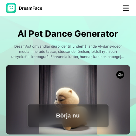
DreamFace
AI-verktyg
AI Pet Dance Generator
Avatar Video
▼
DreamAct omvandlar djurbilder till underhållande AI-dansvideor
med animerade tassar, studsande rörelser, lekfull rytm och
AI-video
uttrycksfull koreografi. Förvandla katter, hundar, kaniner, papegojor
▼
och andra djur till roliga dansande karaktärer som är utformade för
viral social content och underhållning författaren.
Foto:
▼
Andra verktyg
▼
Visa alla verktyg
Börja nu
Mallar