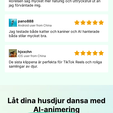
Rörelsen såg mycket mer naturlig och uttrycksfull ut än
jag förväntade mig.
pano888
Android user from China
Jag testade både katter och kaniner och AI hanterade
båda stilar mycket bra.
hjxxchn
iOS user from China
De sista klippena är perfekta för TikTok Reels och roliga
samlingar av djur.
Låt dina husdjur dansa med
AI-animering