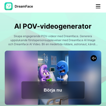
DreamFace
AI-verktyg
AI POV-videogenerator
Avatar Video
▼
Skapa engagerande POV-videor med Dreamface. Generera
uppslukande förstapersonsupplevelser med Dreamface AI Image
AI-video
och Dreamface AI Video. Bli en medeltida riddare, astronaut, kändis,
▼
idrottare, student, pirat, upptäcktsman, superhjälte, historisk figur,
eller vilken karaktär som helst. Skapa realistiska berättandevideor,
äventyr, simuleringar, historiska rekreationer, fantasiresor och viral
Foto:
▼
social media innehåll med filmiska bilder och dynamisk action.
Andra verktyg
▼
Visa alla verktyg
Börja nu
Mallar