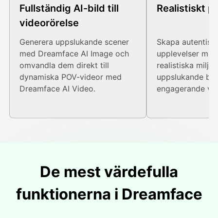
Fullständig AI-bild till
Realistiskt p
videorörelse
Generera uppslukande scener
Skapa autentisk
med Dreamface AI Image och
upplevelser med 
omvandla dem direkt till
realistiska miljöi
dynamiska POV-videor med
uppslukande ber
Dreamface AI Video.
engagerande visu
De mest värdefulla
funktionerna i Dreamface