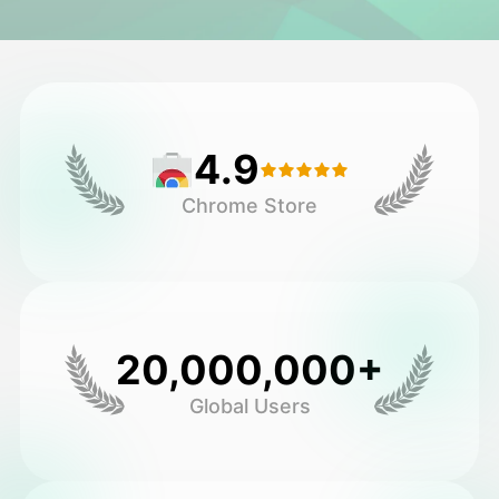
Avatar Video
▼
AI-video
▼
4.9
Foto:
▼
Chrome Store
Andra verktyg
▼
Visa alla mallar
20,000,000+
Galleri
Global Users
Blogg