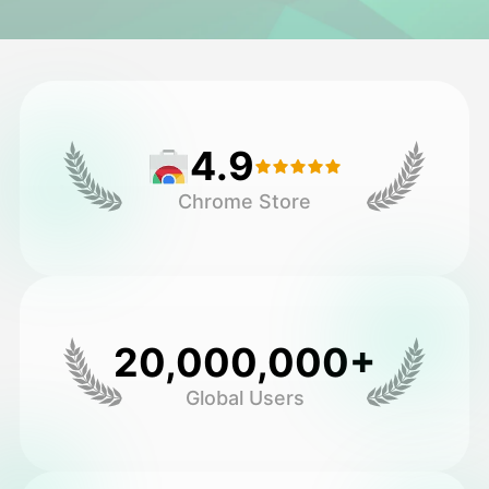
Avatar Video
▼
AI-video
▼
4.9
Foto:
▼
Chrome Store
Andra verktyg
▼
Visa alla mallar
20,000,000+
Galleri
Global Users
Blogg