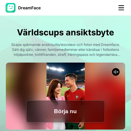
DreamFace
AI-verktyg
Världscups ansiktsbyte
Avatar Video
▼
Skapa spännande ansiktsutbytesvideor och foton med Dreamface.
Sätt dig själv, vänner, familjemedlemmar eller kändisar i fotbollens
AI-video
höjdpunkter, troféfiranden, straff, träningspass och legendariska
▼
matchmoment. Bli hjälten i den största fotbollsmatchen och skapa
sportinnehåll som kan delas för TikTok Instagram Reels YouTube
Shorts och fotbolls fans.
Foto:
▼
Andra verktyg
▼
Visa alla verktyg
Börja nu
Mallar