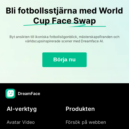
Bli fotbollsstjärna med World
Cup Face Swap
Byt ansikten till ikoniska fotbollsögonblick, mästerskapsfiranden och
världscupsinspirerade scener med Dreamface AI.
Börja nu
DreamFace
AI-verktyg
Produkten
Avatar Video
Försök på webben