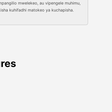
mpangilio mwelekeo, au vipengele muhimu,
kisha kuhifadhi matokeo ya kuchapisha.
ures