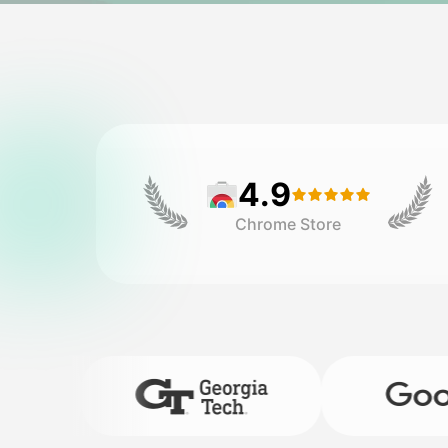
4.9
Chrome Store