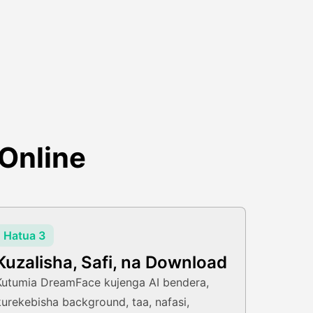
 Online
Hatua 3
Kuzalisha, Safi, na Download
Kutumia DreamFace kujenga AI bendera,
kurekebisha background, taa, nafasi,