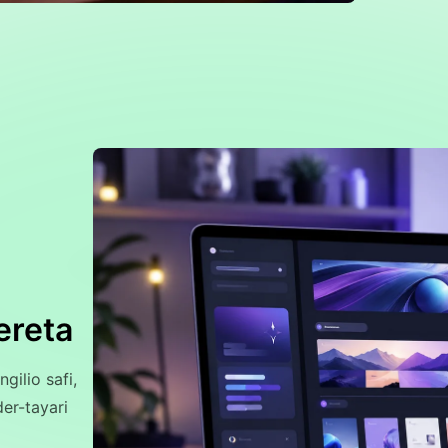
ereta
ilio safi,
er-tayari