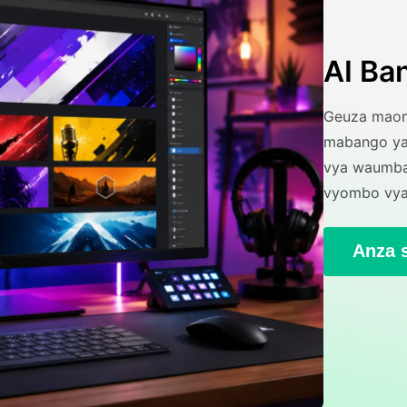
AI Ba
Geuza maomb
mabango ya 
vya waumbaj
vyombo vya 
Anza 