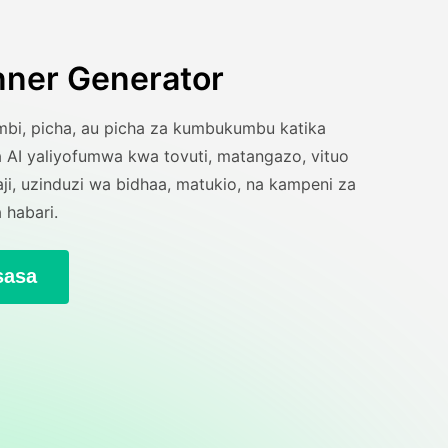
nner Generator
i, picha, au picha za kumbukumbu katika
AI yaliyofumwa kwa tovuti, matangazo, vituo
i, uzinduzi wa bidhaa, matukio, na kampeni za
habari.
sasa