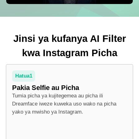
Picha
Vifaa Vingine
Jinsi ya kufanya AI Filter
Angalia zana zote
kwa Instagram Picha
Mifano
Hatua1
Video ya Avatar
Pakia Selfie au Picha
Tumia picha ya kujitegemea au picha ili
Video ya AI
Dreamface iweze kuweka uso wako na picha
yako ya mwisho ya Instagram.
Picha
Vifaa Vingine