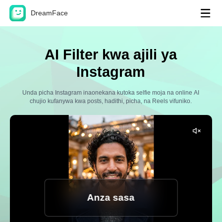
DreamFace
Zana za AI
AI Filter kwa ajili ya
Video ya Avatar
Instagram
Video Lip Sync
Hot
Unda picha Instagram inaonekana kutoka selfie moja na online AI
chujio kufanywa kwa posts, hadithi, picha, na Reels vifuniko.
Picha Lip Sync
New
Pet Lip Sync
Dream Avatar 2.0
New
Dream Avatar 3.0
Anza sasa
Video ya AI