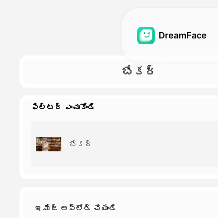
DreamFace
బేకర్
అవతార్ వీడియో
అవతార్ వీడియో
వీడియో లిప్ సింక్
అవతార్ వీడియో
Hot
H
ఫిల్టర్ ఎంచుకోండి
ఫోటో లిప్ సింక్
బేబీ పాడ్కాస్ట్
New
N
పెట్ లిప్ సింక్
AI అమ్మాయి జెనరే
బేకర్
డ్రీం అవతార్ 2.0
AI ఇన్ఫ్లుయెన్స
Ne
డ్రీం అవతార్ 3.0
వార్తలు వీడియో
ఇమేజ్ అప్‌లోడ్ చేయండి