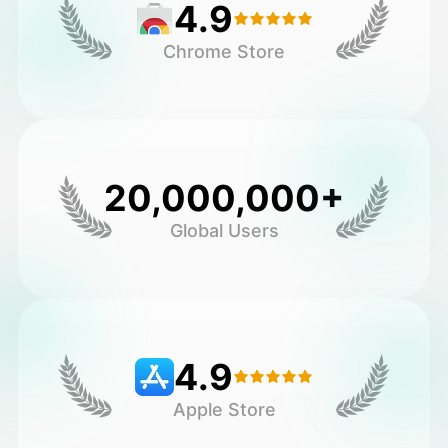
4.9
Chrome Store
20,000,000+
Global Users
4.9
Apple Store