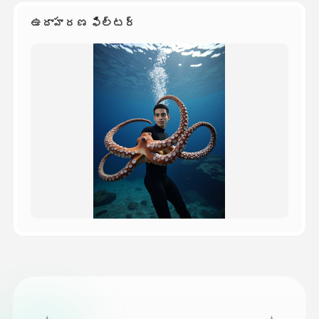
ఉదాహరణ ఫిల్టర్
వెల్లులు
API