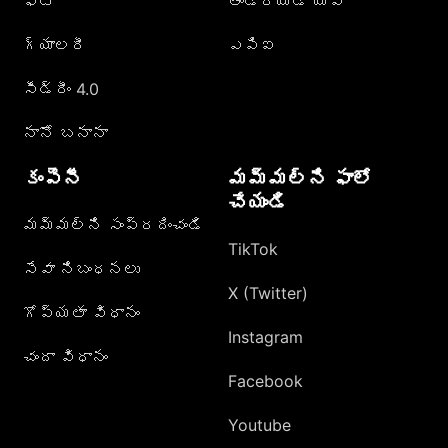
ఫోటో
ఆండ్రాయిడ్ యాప్
గ్యాలరీ
ఎపిఐ
సీడ్రీం 4.0
నానో బనానా
కంపెనీ
మమ్మల్ని ఫాలో
చేయండి
మమ్మల్ని సంప్రదించండి
TikTok
సేవా నిబంధనలు
X (Twitter)
గోప్యతా విధానం
Instagram
చందా విధానం
Facebook
Youtube