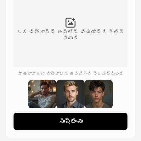
అవతార్ వీడియో
▼
వీడియో
▼
ఒక చిత్రాన్ని అప్‌లోడ్ చేయడానికి క్లిక్
చేయండి
ఫోటో
▼
ఇతర సాధనాలు
▼
మా ఉదాహరణ చిత్రాలను ఉపయోగించి ప్రయత్నించండి
అన్ని టెంప్లేట్‌లను చూడండి
గ్యాలరీ
సృష్టించు
బ్లాగ్